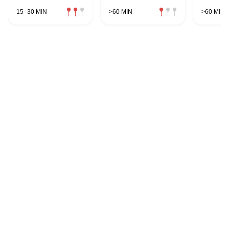
Kräuterbröseln
15–30 MIN
>60 MIN
>60 MIN