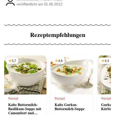
veröffentlicht am 01.06.2012
Rezeptempfehlungen
3,7
4,6
4,3
Rezept
Rezept
Rezept
Kalte Buttermilch-
Kalte Gurken-
Gurkens
Basilikum-Suppe mit
Buttermilch-Suppe
Kürbisk
Camembert und