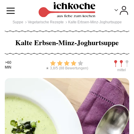
Toggle
Toggle
Suppe
Vegetarische Rezepte
Kalte Erbsen-Minz-Joghurtsuppe
Kalte Erbsen-Minz-Joghurtsuppe
Kochdauer
Bewerten
Schwierig
>60
MIN
★ 3,8/5 (88 Bewertungen)
mittel