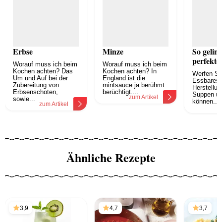
Erbse
Minze
So geling
perfekte
Worauf muss ich beim
Worauf muss ich beim
Kochen achten? Das
Kochen achten? In
Werfen Si
Um und Auf bei der
England ist die
Essbares 
Zubereitung von
mintsauce ja berühmt
Herstellun
Erbsenschoten,
berüchtigt....
Suppen u
zum Artikel
sowie...
können...
zum Artikel
z
Ähnliche Rezepte
3,9
4,7
3,7