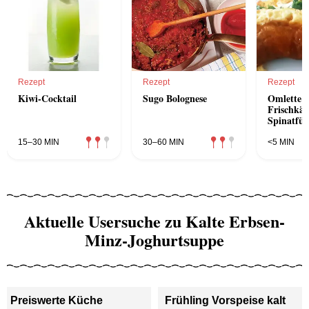
Rezept
Rezept
Rezept
Kiwi-Cocktail
Sugo Bolognese
Omlette 
Frischkäs
Spinatfül
15–30 MIN
30–60 MIN
<5 MIN
Aktuelle Usersuche zu Kalte Erbsen-
Minz-Joghurtsuppe
Preiswerte Küche
Frühling Vorspeise kalt