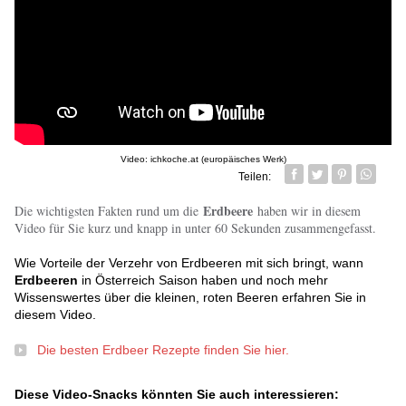
Video: ichkoche.at (europäisches Werk)
Teilen:
Facebook
Twitter
Pin it
Whatsa
Erdbeere
Die wichtigsten Fakten rund um die
haben wir in diesem
Video für Sie kurz und knapp in unter 60 Sekunden zusammengefasst.
Wie Vorteile der Verzehr von Erdbeeren mit sich bringt, wann
Erdbeeren
in Österreich Saison haben und noch mehr
Wissenswertes über die kleinen, roten Beeren erfahren Sie in
diesem Video.
Die besten Erdbeer Rezepte finden Sie hier.
Diese Video-Snacks könnten Sie auch interessieren: