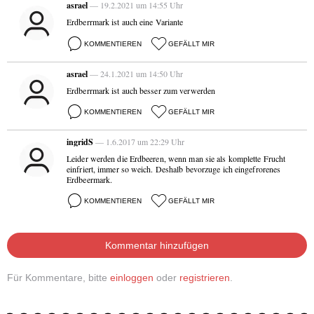
asrael
— 19.2.2021 um 14:55 Uhr
Erdberrmark ist auch eine Variante
KOMMENTIEREN
GEFÄLLT MIR
asrael
— 24.1.2021 um 14:50 Uhr
Erdberrmark ist auch besser zum verwerden
KOMMENTIEREN
GEFÄLLT MIR
ingridS
— 1.6.2017 um 22:29 Uhr
Leider werden die Erdbeeren, wenn man sie als komplette Frucht
einfriert, immer so weich. Deshalb bevorzuge ich eingefrorenes
Erdbeermark.
KOMMENTIEREN
GEFÄLLT MIR
Kommentar hinzufügen
Für Kommentare, bitte
einloggen
oder
registrieren
.