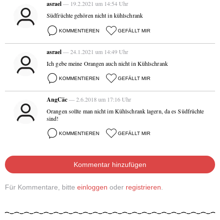
asrael
— 19.2.2021 um 14:54 Uhr
Südfrüchte gehören nicht in kühlschrank
KOMMENTIEREN
GEFÄLLT MIR
asrael
— 24.1.2021 um 14:49 Uhr
Ich gebe meine Orangen auch nicht in Kühlschrank
KOMMENTIEREN
GEFÄLLT MIR
AngCäc
— 2.6.2018 um 17:16 Uhr
Orangen sollte man nicht im Kühlschrank lagern, da es Südfrüchte
sind!
KOMMENTIEREN
GEFÄLLT MIR
Kommentar hinzufügen
Für Kommentare, bitte
einloggen
oder
registrieren
.