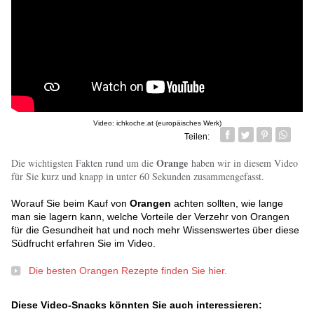
Video: ichkoche.at (europäisches Werk)
Teilen:
Facebook
Twitter
Pin it
Whatsa
Orange
Die wichtigsten Fakten rund um die
haben wir in diesem Video
für Sie kurz und knapp in unter 60 Sekunden zusammengefasst.
Worauf Sie beim Kauf von
Orangen
achten sollten, wie lange
man sie lagern kann, welche Vorteile der Verzehr von Orangen
für die Gesundheit hat und noch mehr Wissenswertes über diese
Südfrucht erfahren Sie im Video.
Die besten Orangen Rezepte finden Sie hier.
Diese Video-Snacks könnten Sie auch interessieren: