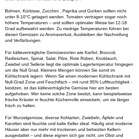
Bohnen, Kürbisse, Zucchini , Paprika und Gurken sollten nicht
unter 8-10°C gelagert werden. Tomaten vertragen sogar noch
höhere Temperaturen – und sollten optimaler Weise bei 12-18
Grad aufbewahrt werden. Zu niedrige Temperaturen führen bei
diesen Gemüsen zu Aromaverlust, Ausbleiben der Nachreifung
und Verfärbungen.
Für kälteverträgliche Gemüsesorten wie Karfiol, Broccoli,
Radieschen, Spinat, Salat, Pilze, Rote Rüben, Knoblauch,
Zwiebel und Sellerie liegt die optimale Lagertemperatur hingegen
um die Null Grad. Kleinere Mengen können Sie somit im
Kühlschrank lagern. Wenn Sie einen modernen Kühlschrank mit
Null-Grad Zone und Feuchtfach – mit rund 95% Luftfeuchtigkeit -
besitzen, ist das kälteverträgliche Gemüse hier am besten
aufgehoben. Wer keine solche Zone besitzt, kann beispielsweise
frische Kräuter in feuchte Küchenrolle einwickeln, um sie länger
frisch zu halten.
Für Wurzelgemüse, diverse Kohlarten, Zwiebeln, Äpfeln und
Karotten sind feuchte und kalte Keller ideal. Häufig sind moderne
Häuser aber nur mehr mit trockenen und beheizten Kellern
ausgestattet – und diese eignen sich gar nicht, um Obst und