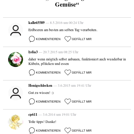
Gemüse“
kalle65589
— 8.5.2016 um 00:24 Uhr
Erdbeeren am besten am selben Tag verarbeiten.
KOMMENTIEREN
GEFÄLLT MIR
lydia3
— 20.7.2015 um 08:25 Uhr
daher wenn möglich selbst anbauen, funktioniert auch wunderbar in
Kübeln, pflücken und essen
KOMMENTIEREN
GEFÄLLT MIR
Honigschlecken
— 3.6.2015 um 19:41 Uhr
Gut zu wissen! :)
KOMMENTIEREN
GEFÄLLT MIR
cp611
— 3.6.2014 um 19:01 Uhr
Tolle tipps! Danke!
KOMMENTIEREN
GEFÄLLT MIR