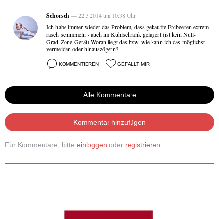
Schorsch
— 22.3.2014 um 10:38 Uhr
Ich habe immer wieder das Problem, dass gekaufte Erdbeeren extrem
rasch schimmeln - auch im Kühlschrank gelagert (ist kein Null-
Grad-Zone-Gerät).Woran liegt das bzw. wie kann ich das möglichst
vermeiden oder hinauszögern?
KOMMENTIEREN
GEFÄLLT MIR
Alle Kommentare
Kommentar hinzufügen
Für Kommentare, bitte
einloggen
oder
registrieren
.