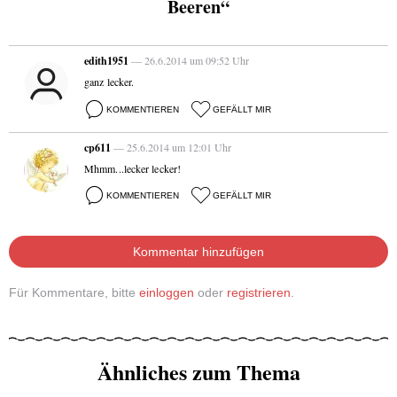
Beeren“
edith1951
— 26.6.2014 um 09:52 Uhr
ganz lecker.
KOMMENTIEREN
GEFÄLLT MIR
cp611
— 25.6.2014 um 12:01 Uhr
Mhmm...lecker lecker!
KOMMENTIEREN
GEFÄLLT MIR
Kommentar hinzufügen
Für Kommentare, bitte
einloggen
oder
registrieren
.
Ähnliches zum Thema