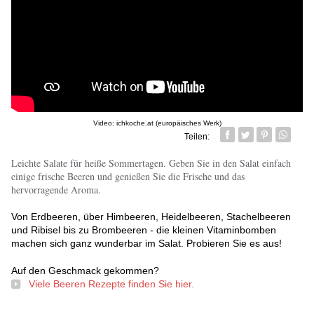
Video: ichkoche.at (europäisches Werk)
Teilen:
Facebook
Twitter
Pin it
Whatsa
Leichte Salate für heiße Sommertagen. Geben Sie in den Salat einfach
einige frische Beeren und genießen Sie die Frische und das
hervorragende Aroma.
Von Erdbeeren, über Himbeeren, Heidelbeeren, Stachelbeeren
und Ribisel bis zu Brombeeren - die kleinen Vitaminbomben
machen sich ganz wunderbar im Salat. Probieren Sie es aus!
Auf den Geschmack gekommen?
Viele Beeren Rezepte finden Sie hier.