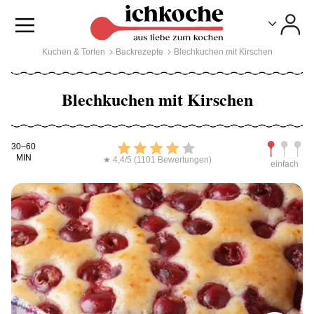
Toggle
Toggle
Kuchen & Torten
Backrezepte
Blechkuchen mit Kirschen
Blechkuchen mit Kirschen
Kochdauer
Bewerten
Schwierig
30–60
MIN
★ 4,4/5 (1101 Bewertungen)
einfach