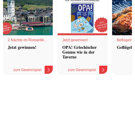
2 Nächte im Romantik
Jetzt gewinnen!
Beflügelnd
Hotel
Jetzt gewinnen!
OPA! Griechischer
Geflügel 
Genuss wie in der
Taverne
zum Gewinnspiel
zum Gewinnspiel
z