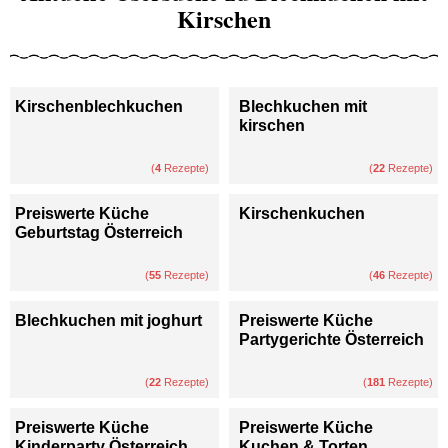
Kirschen
Kirschenblechkuchen
Blechkuchen mit
kirschen
(
4
Rezepte)
(
22
Rezepte)
Preiswerte Küche
Kirschenkuchen
Geburtstag Österreich
(
55
Rezepte)
(
46
Rezepte)
Blechkuchen mit joghurt
Preiswerte Küche
Partygerichte Österreich
(
22
Rezepte)
(
181
Rezepte)
Preiswerte Küche
Preiswerte Küche
Kinderparty Österreich
Kuchen & Torten