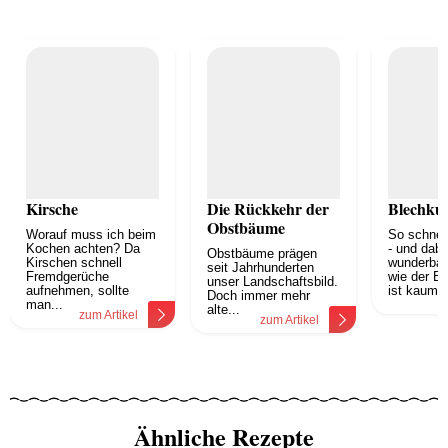
Kirsche
Die Rückkehr der
Blechku
Obstbäume
Worauf muss ich beim
So schnell
Kochen achten? Da
- und dabe
Obstbäume prägen
Kirschen schnell
wunderbar 
seit Jahrhunderten
Fremdgerüche
wie der B
unser Landschaftsbild.
aufnehmen, sollte
ist kaum e
Doch immer mehr
z
man...
alte...
zum Artikel
zum Artikel
Ähnliche Rezepte