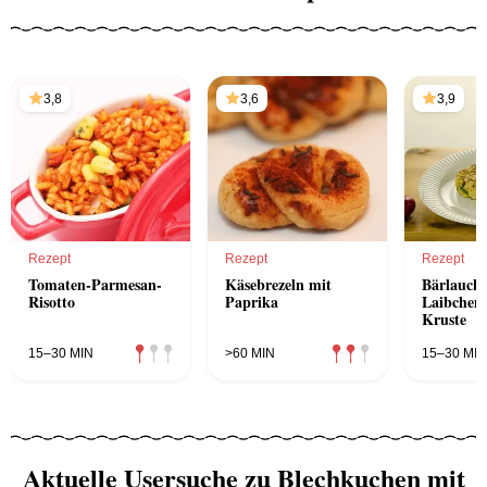
3,8
3,6
3,9
Rezept
Rezept
Rezept
Tomaten-Parmesan-
Käsebrezeln mit
Bärlauch-
Risotto
Paprika
Laibchen 
Kruste
15–30 MIN
>60 MIN
15–30 MIN
Aktuelle Usersuche zu Blechkuchen mit