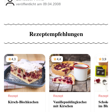
veröffentlicht am 09.04.2008
Rezeptempfehlungen
4,3
4,4
3,9
Rezept
Rezept
Rezept
Kirsch-Blechkuchen
Vanillepuddingkuchen
Schoko-
mit Kirschen
im Blum