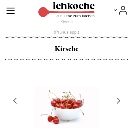
Toggle
Toggle
Kirsche
(Prunus spp.)
Kirsche
Previous
Next