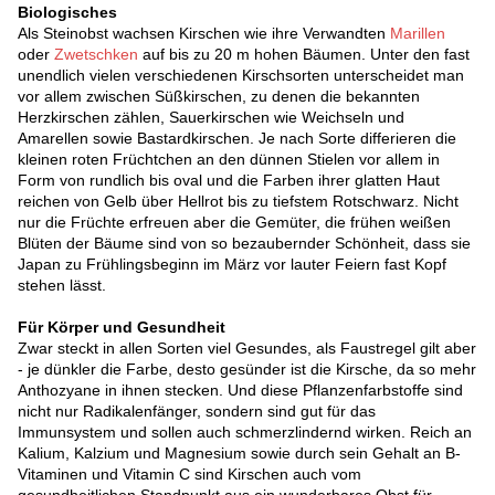
Biologisches
Als Steinobst wachsen Kirschen wie ihre Verwandten
Marillen
oder
Zwetschken
auf bis zu 20 m hohen Bäumen. Unter den fast
unendlich vielen verschiedenen Kirschsorten unterscheidet man
vor allem zwischen Süßkirschen, zu denen die bekannten
Herzkirschen zählen, Sauerkirschen wie Weichseln und
Amarellen sowie Bastardkirschen. Je nach Sorte differieren die
kleinen roten Früchtchen an den dünnen Stielen vor allem in
Form von rundlich bis oval und die Farben ihrer glatten Haut
reichen von Gelb über Hellrot bis zu tiefstem Rotschwarz. Nicht
nur die Früchte erfreuen aber die Gemüter, die frühen weißen
Blüten der Bäume sind von so bezaubernder Schönheit, dass sie
Japan zu Frühlingsbeginn im März vor lauter Feiern fast Kopf
stehen lässt.
Für Körper und Gesundheit
Zwar steckt in allen Sorten viel Gesundes, als Faustregel gilt aber
- je dünkler die Farbe, desto gesünder ist die Kirsche, da so mehr
Anthozyane in ihnen stecken. Und diese Pflanzenfarbstoffe sind
nicht nur Radikalenfänger, sondern sind gut für das
Immunsystem und sollen auch schmerzlindernd wirken. Reich an
Kalium, Kalzium und Magnesium sowie durch sein Gehalt an B-
Vitaminen und Vitamin C sind Kirschen auch vom