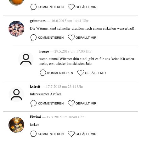
KOMMENTIEREN
GEFÄLLT MIR
grimmars
— 16.6.2015 um 14:41 Uhr
Die Würmer sind schneller draußen nach einem eiskalten wasserbad!
KOMMENTIEREN
GEFÄLLT MIR
heuge
— 29.5.2018 um 17:00 Uhr
wenn einmal Würmer drin sind, gibt es für uns keine Kirschen
mehr, erst wieder im nächsten Jahr
KOMMENTIEREN
GEFÄLLT MIR
kstreit
— 17.7.2015 um 23:11 Uhr
Interessanter Artikel
KOMMENTIEREN
GEFÄLLT MIR
Fiwimi
— 17.7.2015 um 16:40 Uhr
lecker
KOMMENTIEREN
GEFÄLLT MIR