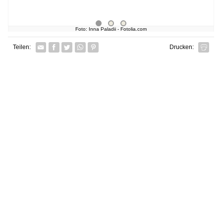
Foto: Inna Paladii - Fotolia.com
Facebook
Twitter
Whatsapp senden
Pin it
Teilen:
Drucken: