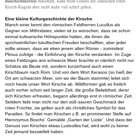
Bauchschmerzen
bekommt, kann beim Genuss der sinnlichen roten
Kirsch-Kugeln aber nicht mehr viel schief gehen.
Eine kleine Kulturgeschichte der Kirsche
Manch einer kennt den römischen Feldherren Lucullus als
Gegner von Mithridates, vielen ist zu wünschen, dass sie schon
einmal kulinarische Höhepunkte hatten, die ihnen die
sprichwörtlichen lukullischen Freuden beschafften, aber jeder
sollte wissen, dass wir eben jenem alten Römer - zumindest
Plinius zufolge - die Einführung der Kirsche verdanken. Im Zuge
eines Feldzuges ans schwarze Meer brachte er nämlich nicht nur
Schätze als Beute mit, sondern kurzerhand auch einen
Kirschbaum nach Rom. Und von dem Wort Kerasos (so hieß der
Ort am schwarzen Meer, von wo der Baum stammte) leitet sich
noch heute unser Wort Kirsche ab. Wildformen gab es freilich
auch vorher schon seit langer Zeit, die große Beliebtheit, derer
sich Kirschen erfreuten, begann allerdings erst in römischer Zeit.
Seitdem liebt man nicht nur den süß-sauren Geschmack der
roten Früchte, sie gelten auch als christliches Symbol für das
Paradies. So findet man Kirschen z.B. an prominenter Stelle auf
Hieronymus Boschs´ Gemälde „Garten der Lüste“. Und dass der
Genuss von Kirschen etwas Lustvolles hat, wird wohl zu keiner
Zeit jemand bezweifelt haben.