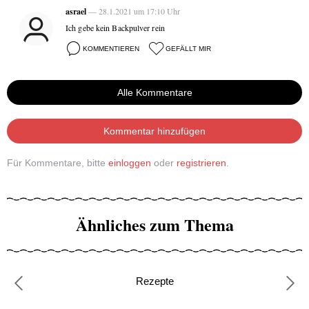
asrael
— 28.1.2021 um 17:10 Uhr
Ich gebe kein Backpulver rein
KOMMENTIEREN
GEFÄLLT MIR
Alle Kommentare
Kommentar hinzufügen
Für Kommentare, bitte
einloggen
oder
registrieren
.
Ähnliches zum Thema
Rezepte
Previous
Nex