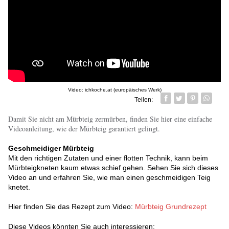
Video: ichkoche.at (europäisches Werk)
Teilen:
Facebook
Twitter
Pin it
Whatsa
Damit Sie nicht am Mürbteig zermürben, finden Sie hier eine einfache
Videoanleitung, wie der Mürbteig garantiert gelingt.
Geschmeidiger Mürbteig
Mit den richtigen Zutaten und einer flotten Technik, kann beim
Mürbteigkneten kaum etwas schief gehen. Sehen Sie sich dieses
Video an und erfahren Sie, wie man einen geschmeidigen Teig
knetet.
Hier finden Sie das Rezept zum Video:
Mürbteig Grundrezept
Diese Videos könnten Sie auch interessieren: