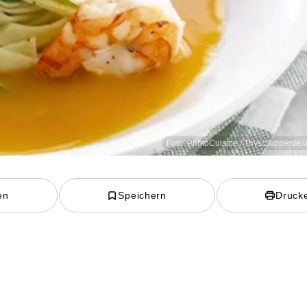
Foto: PhotoCuisine / Thys/Supperdelu
en
Speichern
Druck