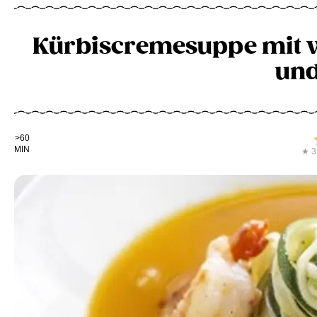
Kürbiscremesuppe mit 
und
Kochdauer
>60
MIN
★ 3