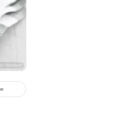
x / Stockfood
en