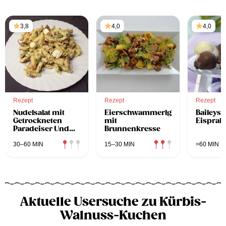
3,8
4,0
4,0
Rezept
Rezept
Rezept
Nudelsalat mit
Eierschwammerlgröstl
Baileys-
Getrockneten
mit
Eispral
Paradeiser Und
Brunnenkresse
Feta
30–60 MIN
15–30 MIN
>60 MIN
Aktuelle Usersuche zu Kürbis-
Walnuss-Kuchen