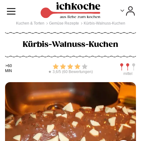
Toggle
Toggle
Kuchen & Torten
Gemüse Rezepte
Kürbis-Walnuss-Kuchen
Kürbis-Walnuss-Kuchen
Kochdauer
Bewerten
Schwierig
>60
MIN
★ 3,6/5 (60 Bewertungen)
mittel