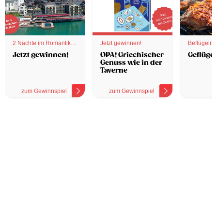
2 Nächte im Romantik
Jetzt gewinnen!
Beflügelnd
Hotel
Jetzt gewinnen!
OPA! Griechischer
Geflügel
Genuss wie in der
Taverne
zum Gewinnspiel
zum Gewinnspiel
z