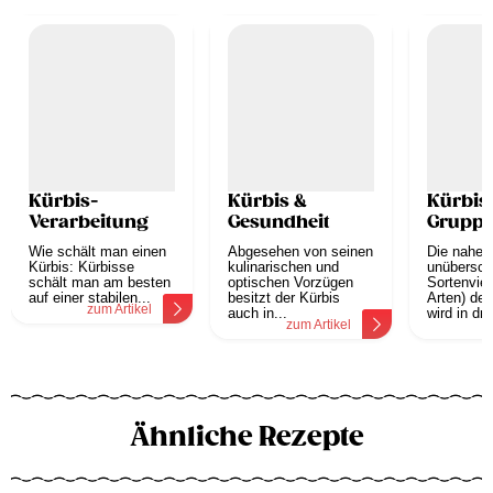
Kürbis-
Kürbis &
Kürbis
Verarbeitung
Gesundheit
Grupp
Wie schält man einen
Abgesehen von seinen
Die nahez
Kürbis: Kürbisse
kulinarischen und
unübersch
schält man am besten
optischen Vorzügen
Sortenviel
auf einer stabilen...
besitzt der Kürbis
Arten) der
zum Artikel
auch in...
wird in drei
zum Artikel
z
Ähnliche Rezepte