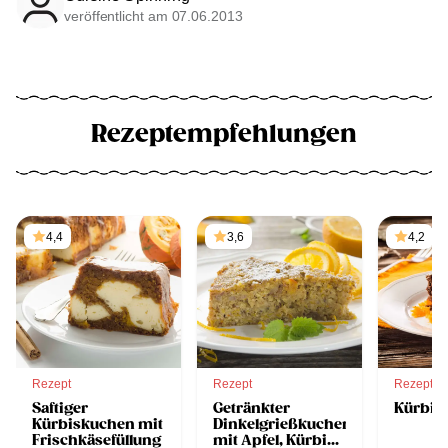
veröffentlicht am 07.06.2013
Rezeptempfehlungen
4,4
3,6
4,2
Rezept
Rezept
Rezept
Saftiger
Getränkter
Kürbis
Kürbiskuchen mit
Dinkelgrießkuchen
Frischkäsefüllung
mit Apfel, Kürbis