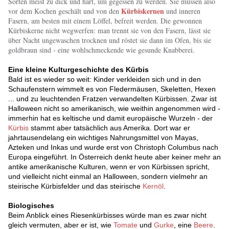
Sorten meist zu dick und hart, um gegessen zu werden. Sie müssen also
Kürbiskernen
vor dem Kochen geschält und von den
und inneren
Fasern, am besten mit einem Löffel, befreit werden. Die gewonnen
Kürbiskerne nicht wegwerfen: man trennt sie von den Fasern, lässt sie
über Nacht ungewaschen trocknen und röstet sie dann im Ofen, bis sie
goldbraun sind - eine wohlschmeckende wie gesunde Knabberei.
Eine kleine Kulturgeschichte des Kürbis
Bald ist es wieder so weit: Kinder verkleiden sich und in den
Schaufenstern wimmelt es von Fledermäusen, Skeletten, Hexen
... und zu leuchtenden Fratzen verwandelten Kürbissen. Zwar ist
Halloween nicht so amerikanisch, wie weithin angenommen wird -
immerhin hat es keltische und damit europäische Wurzeln - der
Kürbis
stammt aber tatsächlich aus Amerika. Dort war er
jahrtausendelang ein wichtiges Nahrungsmittel von Mayas,
Azteken und Inkas und wurde erst von Christoph Columbus nach
Europa eingeführt. In Österreich denkt heute aber keiner mehr an
antike amerikanische Kulturen, wenn er von Kürbissen spricht,
und vielleicht nicht einmal an Halloween, sondern vielmehr an
steirische Kürbisfelder und das steirische
Kernöl
.
Biologisches
Beim Anblick eines Riesenkürbisses würde man es zwar nicht
gleich vermuten, aber er ist, wie
Tomate
und
Gurke
, eine
Beere
.