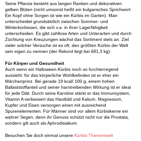
Seine Pflanze besteht aus langen Ranken und dekorativen
gelben Blüten (nicht umsonst heißt ein bulgarisches Sprichwort:
Ein Kopf ohne Sorgen ist wie ein Kürbis im Garten). Man
unterscheidet grundsätzlich zwischen Sommer- und
Winterkürbissen, die sich v.a. in ihrer Lagerfähigkeit
unterscheiden. Es gibt zahllose Arten und Unterarten und durch
Züchtung von Kreuzungen wächst das Sortiment stets an. Ziel
vieler solcher Versuche ist es oft, den größten Kürbis der Welt
sein eigen zu nennen (der Rekord liegt bei 681,3 kg).
Für Körper und Gesundheit
Auch wenn ein Halloween-Kürbis noch so furchterregend
aussieht: für das körperliche Wohlbefinden ist er eher ein
Märchenprinz. Bei gerade 19 kcal/ 100 g, einem hohen
Ballaststoffanteil und seiner harntreibenden Wirkung ist er ideal
für jede Diät. Durch seine Karotine stärkt er das Immunsystem,
Vitamin A verbessert das Hautbild und Kalium, Magnesium,
Kupfer und Eisen versorgen einen mit ausreichend
Spurenelementen. Für Männer sind vor allem Kürbiskerne ein
wahrer Segen, denn ihr Genuss schützt nicht nur die Prostata,
sondern gilt auch als Aphrodisiakum.
Besuchen Sie doch einmal unsere
Kürbis-Themenwelt