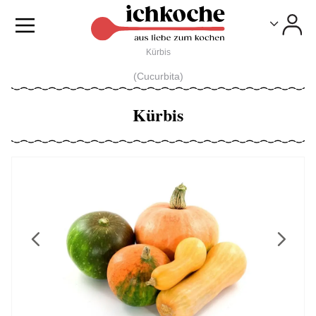
Toggle
Toggle
Kürbis
(Cucurbita)
Kürbis
Previous
Next