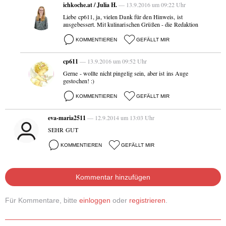
ichkoche.at / Julia H.
— 13.9.2016 um 09:22 Uhr
Liebe cp611, ja, vielen Dank für den Hinweis, ist
ausgebessert. Mit kulinarischen Grüßen - die Redaktion
KOMMENTIEREN
GEFÄLLT MIR
cp611
— 13.9.2016 um 09:52 Uhr
Gerne - wollte nicht pingelig sein, aber ist ins Auge
gestochen! :)
KOMMENTIEREN
GEFÄLLT MIR
eva-maria2511
— 12.9.2014 um 13:03 Uhr
SEHR GUT
KOMMENTIEREN
GEFÄLLT MIR
Kommentar hinzufügen
Für Kommentare, bitte
einloggen
oder
registrieren
.