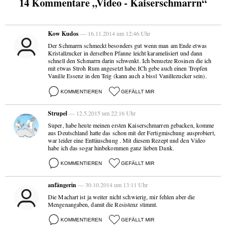
14 Kommentare „Video - Kaiserschmarrn“
Kow Kudos
— 16.11.2014 um 12:46 Uhr
Der Schmarrn schmeckt besonders gut wenn man am Ende etwas
Kristallzucker in derselben Pfanne leicht karamelisiert und dann
schnell den Schmarrn darin schwenkt. Ich benuetze Rosinen die ich
mit etwas Stroh Rum angesetzt habe.ICh gebe auch einen Tropfen
Vanille Essenz in den Teig (kann auch a bissl Vanillezucker sein).
KOMMENTIEREN
GEFÄLLT MIR
Strupel
— 12.5.2015 um 22:16 Uhr
Super, habe heute meinen ersten Kaiserschmarren gebacken, komme
aus Deutschland hatte das schon mit der Fertigmischung ausprobiert,
war leider eine Enttäuschung . Mit diesem Rezept und den Video
habe ich das sogar hinbekommen ganz lieben Dank.
KOMMENTIEREN
GEFÄLLT MIR
anfängerin
— 30.10.2014 um 13:11 Uhr
Die Machart ist ja weiter nicht schwierig, mir fehlen aber die
Mengenangaben, damit die Resistenz stimmt.
KOMMENTIEREN
GEFÄLLT MIR