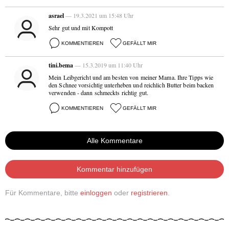
asrael
— 19.3.2021 um 15:48 Uhr
Sehr gut und mit Kompott
KOMMENTIEREN
GEFÄLLT MIR
tini.bema
— 15.3.2019 um 11:40 Uhr
Mein Leibgericht und am besten von meiner Mama. Ihre Tipps wie
den Schnee vorsichtig unterheben und reichlich Butter beim backen
verwenden - dann schmeckts richtig gut.
KOMMENTIEREN
GEFÄLLT MIR
Alle Kommentare
Kommentar hinzufügen
Für Kommentare, bitte
einloggen
oder
registrieren
.