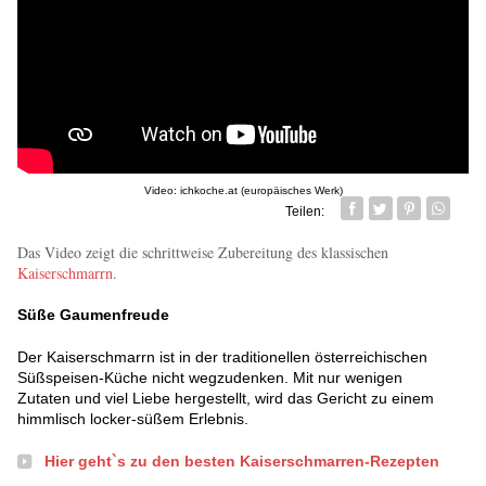
Video: ichkoche.at (europäisches Werk)
Teilen:
Facebook
Twitter
Pin it
Whatsa
Das Video zeigt die schrittweise Zubereitung des klassischen
Kaiserschmarrn
.
Süße Gaumenfreude
Der Kaiserschmarrn ist in der traditionellen österreichischen
Süßspeisen-Küche nicht wegzudenken. Mit nur wenigen
Zutaten und viel Liebe hergestellt, wird das Gericht zu einem
himmlisch locker-süßem Erlebnis.
Hier geht`s zu den besten Kaiserschmarren-Rezepten