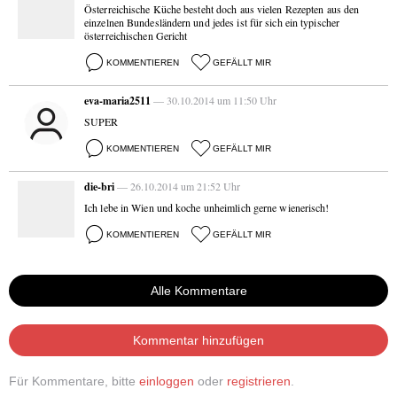
Österreichische Küche besteht doch aus vielen Rezepten aus den
einzelnen Bundesländern und jedes ist für sich ein typischer
österreichischen Gericht
KOMMENTIEREN
GEFÄLLT MIR
eva-maria2511
— 30.10.2014 um 11:50 Uhr
SUPER
KOMMENTIEREN
GEFÄLLT MIR
die-bri
— 26.10.2014 um 21:52 Uhr
Ich lebe in Wien und koche unheimlich gerne wienerisch!
KOMMENTIEREN
GEFÄLLT MIR
Alle Kommentare
Kommentar hinzufügen
Für Kommentare, bitte
einloggen
oder
registrieren
.