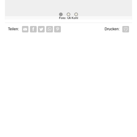
Foto: Uli Kohl
Facebook
Twitter
Whatsapp senden
Pin it
Teilen:
Drucken: