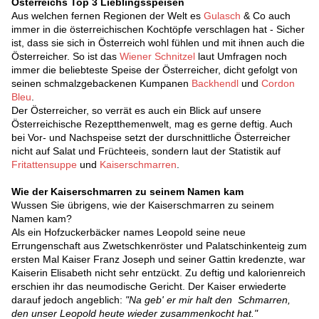
Österreichs Top 3 Lieblingsspeisen
Aus welchen fernen Regionen der Welt es
Gulasch
& Co auch
immer in die österreichischen Kochtöpfe verschlagen hat - Sicher
ist, dass sie sich in Österreich wohl fühlen und mit ihnen auch die
Österreicher. So ist das
Wiener Schnitzel
laut Umfragen noch
immer die beliebteste Speise der Österreicher, dicht gefolgt von
seinen schmalzgebackenen Kumpanen
Backhendl
und
Cordon
Bleu
.
Der Österreicher, so verrät es auch ein Blick auf unsere
Österreichische Rezeptthemenwelt, mag es gerne deftig. Auch
bei Vor- und Nachspeise setzt der durschnittliche Österreicher
nicht auf Salat und Früchteeis, sondern laut der Statistik auf
Fritattensuppe
und
Kaiserschmarren
.
Wie der Kaiserschmarren zu seinem Namen kam
Wussen Sie übrigens, wie der Kaiserschmarren zu seinem
Namen kam?
Als ein Hofzuckerbäcker names Leopold seine neue
Errungenschaft aus Zwetschkenröster und Palatschinkenteig zum
ersten Mal Kaiser Franz Joseph und seiner Gattin kredenzte, war
Kaiserin Elisabeth nicht sehr entzückt. Zu deftig und kalorienreich
erschien ihr das neumodische Gericht. Der Kaiser erwiederte
darauf jedoch angeblich:
"Na geb' er mir halt den Schmarren,
den unser Leopold heute wieder zusammenkocht hat."