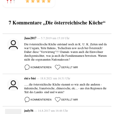
7 Kommentare „Die österreichische Küche“
Jane2017
— 5.7.2019 um 15:18 Uhr
Die österreichische Küche entstand noch zu K. U. K. Zeiten und da
war Ungarn, Teile Italiens, Tschechien usw noch bei Österreich!
Daher diese "Verwirrung"!!! Damals waren auch die Einwohner
durchgemischter, was ja auch die Familiennamen beweisen. Warum
nicht die sogenannten Nationalessen?
KOMMENTIEREN
GEFÄLLT MIR
risi e bisi
— 18.8.2021 um 16:31 Uhr
......die österreichische Küche stammt so wie auch die anderen -
italienische, französische, chinesische, etc... - aus den Regionen die
Teil des Landes sind und waren?
KOMMENTIEREN
GEFÄLLT MIR
judy56
— 14.8.2017 um 16:46 Uhr