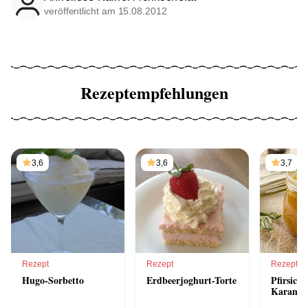
veröffentlicht am 15.08.2012
Rezeptempfehlungen
3,6
3,6
3,7
Rezept
Rezept
Rezept
Hugo-Sorbetto
Erdbeerjoghurt-Torte
Pfirsich
Karamel