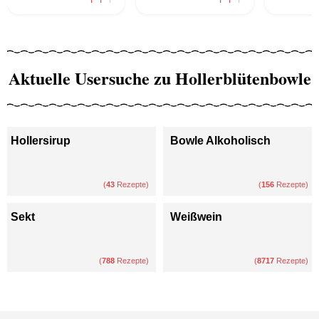
Aktuelle Usersuche zu Hollerblütenbowle
Hollersirup
Bowle Alkoholisch
(
43
Rezepte)
(
156
Rezepte)
Sekt
Weißwein
(
788
Rezepte)
(
8717
Rezepte)