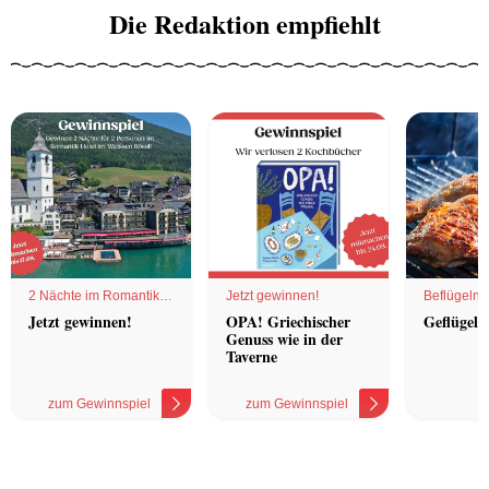
Die Redaktion empfiehlt
2 Nächte im Romantik
Jetzt gewinnen!
Beflügelnd
Hotel
Jetzt gewinnen!
OPA! Griechischer
Geflügel 
Genuss wie in der
Taverne
zum Gewinnspiel
zum Gewinnspiel
z