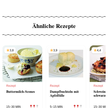
Ähnliche Rezepte
3,8
3,9
4,4
Rezept
Rezept
Rezept
Buttermilch-Scones
Dampfbuchteln mit
Schweinsk
Apfelfülle
schwarzen
15–30 MIN
5–15 MIN
15–30 MIN