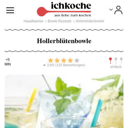
Toggle
Toggle
Hauptspeise
Bowle Rezepte
Hollerblütenbowle
Hollerblütenbowle
Kochdauer
Bewerten
Schwierig
<5
MIN
★ 3,9/5 (115 Bewertungen)
einfach