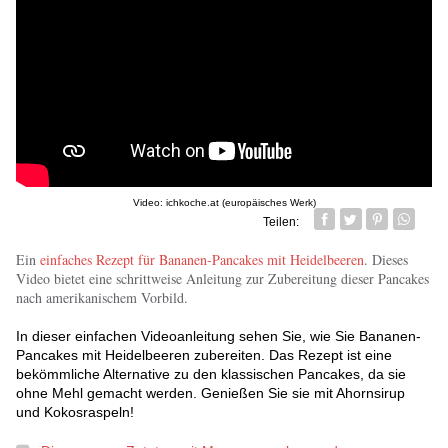
Video: ichkoche.at (europäisches Werk)
Teilen:
Facebook
Twitter
Pin it
Whatsa
Ein
einfaches Rezept für Bananen-Pancakes mit Heidelbeeren
. Dieses
Video bietet eine schrittweise Anleitung zur Zubereitung dieser Pancakes
nach amerikanischem Vorbild.
In dieser einfachen Videoanleitung sehen Sie, wie Sie Bananen-
Pancakes mit Heidelbeeren zubereiten. Das Rezept ist eine
bekömmliche Alternative zu den klassischen Pancakes, da sie
ohne Mehl gemacht werden. Genießen Sie sie mit Ahornsirup
und Kokosraspeln!