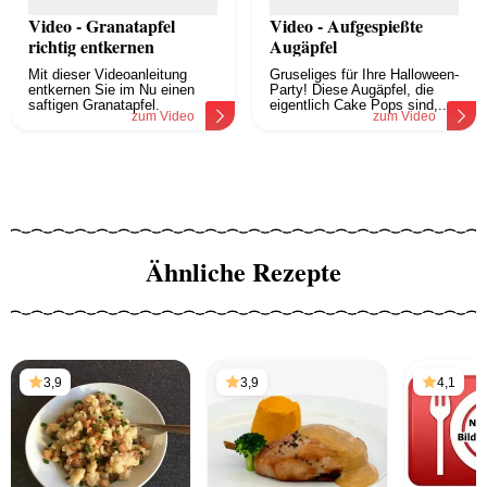
Video - Granatapfel
Video - Aufgespießte
richtig entkernen
Augäpfel
Mit dieser Videoanleitung
Gruseliges für Ihre Halloween-
entkernen Sie im Nu einen
Party! Diese Augäpfel, die
saftigen Granatapfel.
eigentlich Cake Pops sind,...
zum Video
zum Video
Ähnliche Rezepte
3,9
3,9
4,1