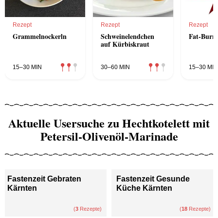
Rezept
Rezept
Rezept
Grammelnockerln
Schweinelendchen
Fat-Burn
auf Kürbiskraut
15–30 MIN
30–60 MIN
15–30 MIN
Aktuelle Usersuche zu Hechtkotelett mit
Petersil-Olivenöl-Marinade
Fastenzeit Gebraten
Fastenzeit Gesunde
Kärnten
Küche Kärnten
(
3
Rezepte)
(
18
Rezepte)