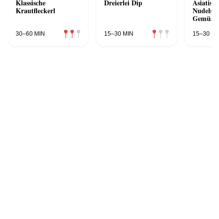
Klassische
Dreierlei Dip
Asiatisc
Krautfleckerl
Nudelsu
Gemüse 
Kräuters
30–60 MIN
15–30 MIN
15–30 MI