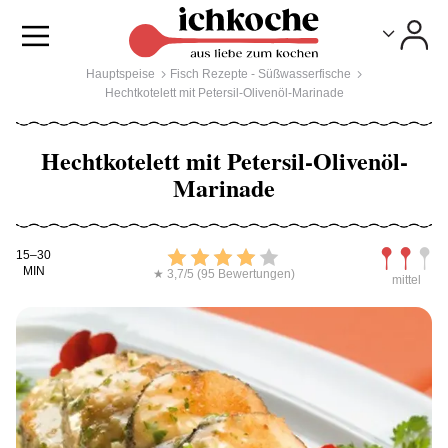
Toggle
Toggle
Hauptspeise
Fisch Rezepte - Süßwasserfische
Hechtkotelett mit Petersil-Olivenöl-Marinade
Hechtkotelett mit Petersil-Olivenöl-
Marinade
Kochdauer
Bewerten
Schwierig
15–30
MIN
★ 3,7/5 (95 Bewertungen)
mittel