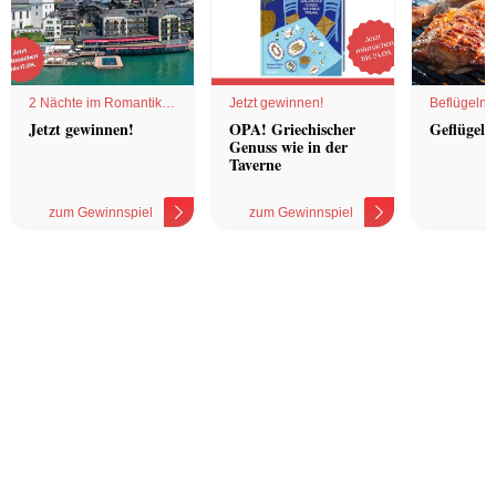
2 Nächte im Romantik
Jetzt gewinnen!
Beflügelnd
Hotel
Jetzt gewinnen!
OPA! Griechischer
Geflügel 
Genuss wie in der
Taverne
zum Gewinnspiel
zum Gewinnspiel
z