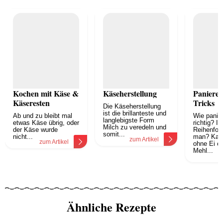
Kochen mit Käse &
Käseherstellung
Panieren
Käseresten
Tricks
Die Käseherstellung
ist die brillanteste und
Ab und zu bleibt mal
Wie panie
langlebigste Form
etwas Käse übrig, oder
richtig? I
Milch zu veredeln und
der Käse wurde
Reihenfolg
somit...
nicht...
man? Kan
zum Artikel
zum Artikel
ohne Ei o
Mehl...
z
Ähnliche Rezepte