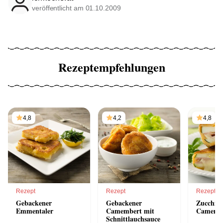
veröffentlicht am 01.10.2009
Rezeptempfehlungen
4,8
4,2
4,8
Rezept
Rezept
Rezept
Gebackener
Gebackener
Zucchini
Emmentaler
Camembert mit
Camemb
Schnittlauchsauce