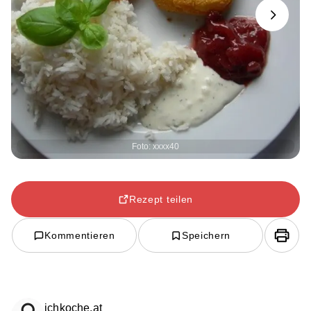
Next
Foto: xxxx40
Rezept teilen
Kommentieren
Speichern
ichkoche.at