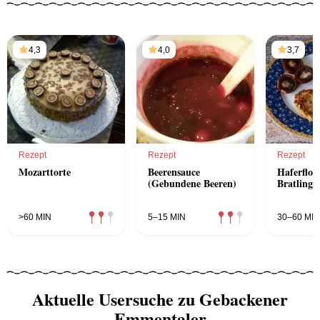
4,3
4,0
3,7
Rezept
Rezept
Rezept
Mozarttorte
Beerensauce
Haferfloc
(Gebundene Beeren)
Bratlinge
>60 MIN
5–15 MIN
30–60 MIN
Aktuelle Usersuche zu Gebackener
Emmentaler