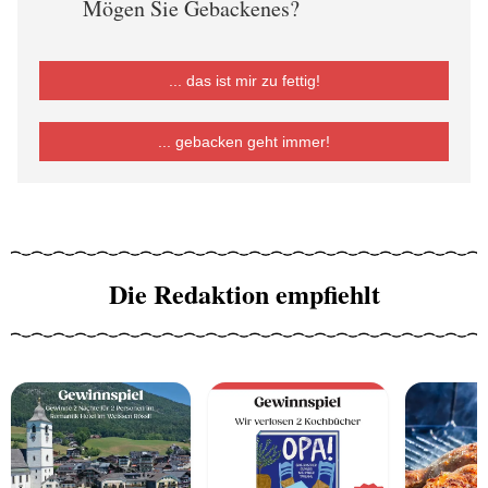
Mögen Sie Gebackenes?
... das ist mir zu fettig!
... gebacken geht immer!
Die Redaktion empfiehlt