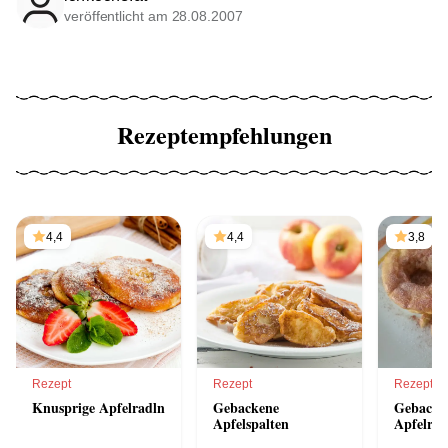
veröffentlicht am 28.08.2007
Rezeptempfehlungen
4,4
4,4
3,8
Rezept
Rezept
Rezept
Knusprige Apfelradln
Gebackene
Gebacke
Apfelspalten
Apfelrin