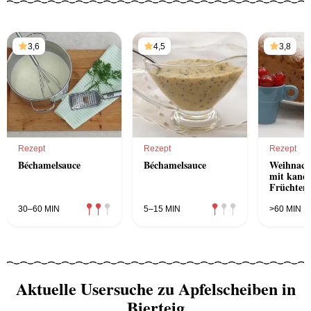
3,6
4,5
3,8
Rezept
Rezept
Rezept
Béchamelsauce
Béchamelsauce
Weihnach
mit kandi
Früchten
30–60 MIN
5–15 MIN
>60 MIN
Aktuelle Usersuche zu Apfelscheiben in
Bierteig