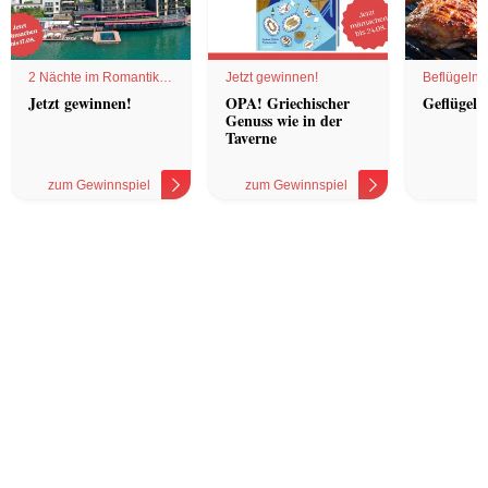
2 Nächte im Romantik
Jetzt gewinnen!
Beflügelnd
Hotel
Jetzt gewinnen!
OPA! Griechischer
Geflügel 
Genuss wie in der
Taverne
zum Gewinnspiel
zum Gewinnspiel
z