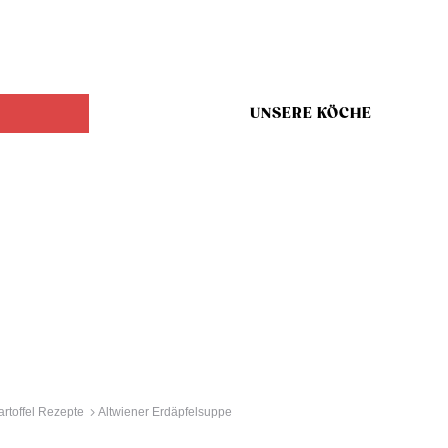
UNSERE KÖCHE
artoffel Rezepte
Altwiener Erdäpfelsuppe