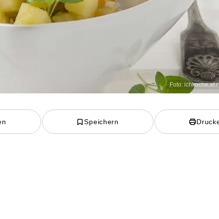
Foto: ichkoche.at 
en
Speichern
Druck