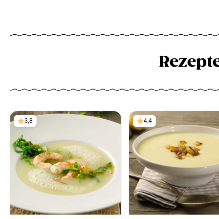
Rezept
3,8
4,4