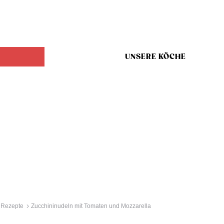
UNSERE KÖCHE
 Rezepte
Zucchininudeln mit Tomaten und Mozzarella