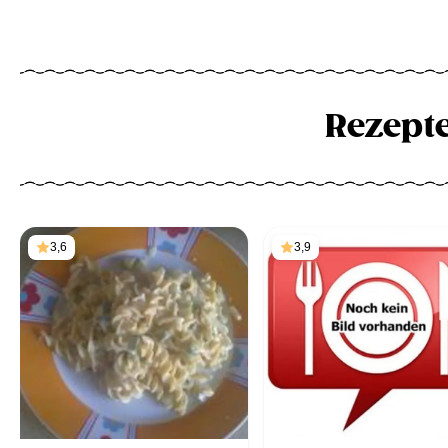
Rezept
3,6
3,9