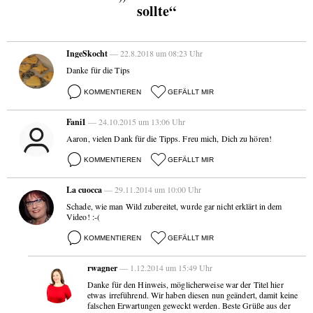
sollte“
IngeSkocht
— 22.8.2018 um 08:23 Uhr
Danke für die Tips
KOMMENTIEREN
GEFÄLLT MIR
Fani1
— 24.10.2015 um 13:06 Uhr
Aaron, vielen Dank für die Tipps. Freu mich, Dich zu hören!
KOMMENTIEREN
GEFÄLLT MIR
La cuocca
— 29.11.2014 um 10:00 Uhr
Schade, wie man Wild zubereitet, wurde gar nicht erklärt in dem
Video! :-(
KOMMENTIEREN
GEFÄLLT MIR
rwagner
— 1.12.2014 um 15:49 Uhr
Danke für den Hinweis, möglicherweise war der Titel hier
etwas irreführend. Wir haben diesen nun geändert, damit keine
falschen Erwartungen geweckt werden. Beste Grüße aus der