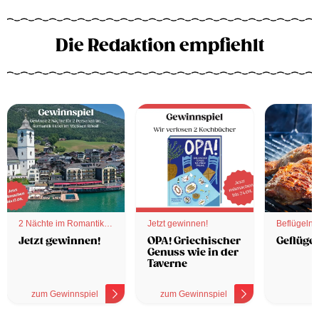
Die Redaktion empfiehlt
2 Nächte im Romantik
Jetzt gewinnen!
Beflügelnd
Hotel
Jetzt gewinnen!
OPA! Griechischer
Geflügel
Genuss wie in der
Taverne
zum Gewinnspiel
zum Gewinnspiel
z