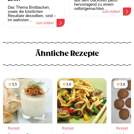
aus dem Backofen passt
hervorragend zu einem
Das Thema Brotbacken,
selbstgemachten...
sowie die köstlichen
zum Artikel
Resultate desselben, sind –
im wahrsten...
zum Artikel
Ähnliche Rezepte
3,5
3,8
3,6
Rezept
Rezept
Rezept