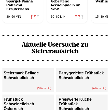
Spargel-Panna
Gebratene
Weihnac
Cotta mit
Kernölnudeln im
Kräuterlachs
Wok
30–60 MIN
30–60 MIN
15–30 MIN
Aktuelle Usersuche zu
Steireraufstrich
Steiermark Beilage
Partygerichte Frühstück
Schweinefleisch
Schweinefleisch
(
3
Rezepte)
(
4
Rezepte)
Frühstück
Preiswerte Küche
Schweinefleisch
Frühstück
Österreich
Schweinefleisch