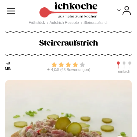
Toggle
Toggle
Frühstück
Aufstrich Rezepte
Steireraufstrich
Steireraufstrich
Kochdauer
Bewerten
Schwierig
<5
MIN
★ 4,0/5 (63 Bewertungen)
einfach