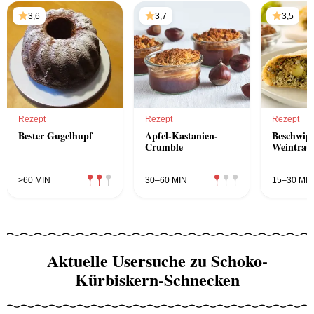
3,6
3,7
3,5
Rezept
Rezept
Rezept
Bester Gugelhupf
Apfel-Kastanien-
Beschwips
Crumble
Weintrau
>60 MIN
30–60 MIN
15–30 MIN
Aktuelle Usersuche zu Schoko-
Kürbiskern-Schnecken