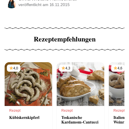
veröffentlicht am 16.11.2015
Rezeptempfehlungen
4,0
4,3
4,6
Rezept
Rezept
Rezept
Kübiskernkipferl
Toskanische
Italienis
Kardamom-Cantucci
Weinring