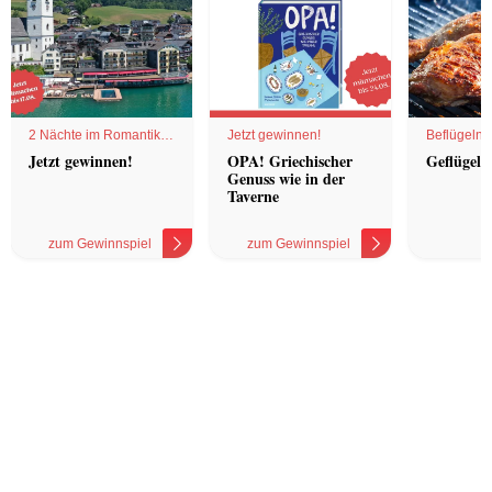
2 Nächte im Romantik
Jetzt gewinnen!
Beflügelnd
Hotel
Jetzt gewinnen!
OPA! Griechischer
Geflügel 
Genuss wie in der
Taverne
zum Gewinnspiel
zum Gewinnspiel
z