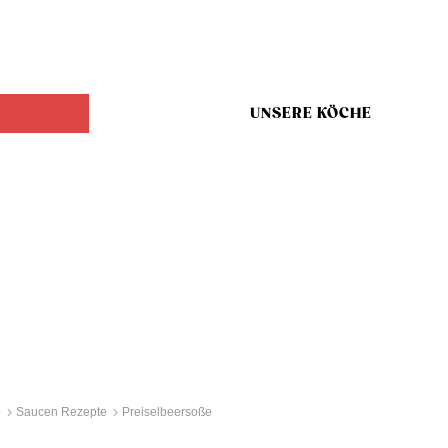
UNSERE KÖCHE
e
Saucen Rezepte
Preiselbeersoße