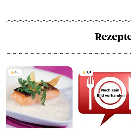
Rezept
4,0
3,9