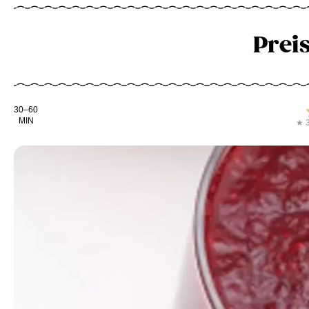
Prei
Kochdauer
30–60
MIN
★ 3