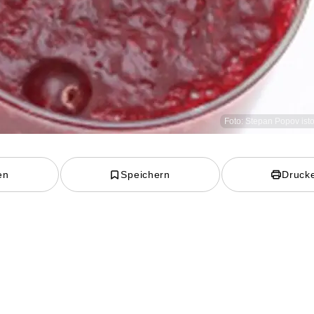
Foto: Stepan Popov is
en
Speichern
Druck