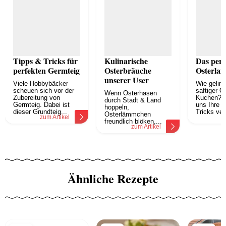
Tipps & Tricks für
Kulinarische
Das perf
perfekten Germteig
Osterbräuche
Osterla
unserer User
Viele Hobbybäcker
Wie geling
scheuen sich vor der
saftiger 
Wenn Osterhasen
Zubereitung von
Kuchen? S
durch Stadt & Land
Germteig. Dabei ist
uns Ihre T
hoppeln,
dieser Grundteig...
Tricks ver
Osterlämmchen
zum Artikel
z
freundlich blöken,...
zum Artikel
Ähnliche Rezepte