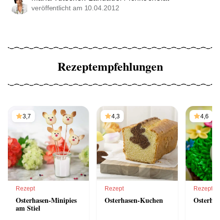
veröffentlicht am 10.04.2012
Rezeptempfehlungen
3,7
4,3
4,6
Rezept
Rezept
Rezept
Osterhasen-Minipies
Osterhasen-Kuchen
Osterha
am Stiel