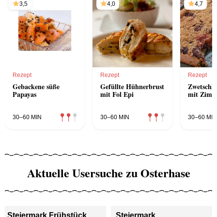
3,5
4,0
4,7
Rezept
Rezept
Rezept
Gebackene süße
Gefüllte Hühnerbrust
Zwetschk
Papayas
mit Fol Epi
mit Zimt-
30–60 MIN
30–60 MIN
30–60 MIN
Aktuelle Usersuche zu Osterhase
Steiermark Frühstück
Steiermark