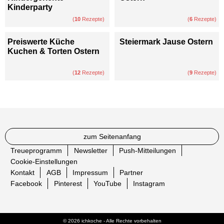
Kinderparty
(
10
Rezepte)
(
6
Rezepte)
Preiswerte Küche
Steiermark Jause Ostern
Kuchen & Torten Ostern
(
12
Rezepte)
(
9
Rezepte)
zum Seitenanfang
Treueprogramm
Newsletter
Push-Mitteilungen
Cookie-Einstellungen
Kontakt
AGB
Impressum
Partner
Facebook
Pinterest
YouTube
Instagram
© 2026 ichkoche - Alle Rechte vorbehalten