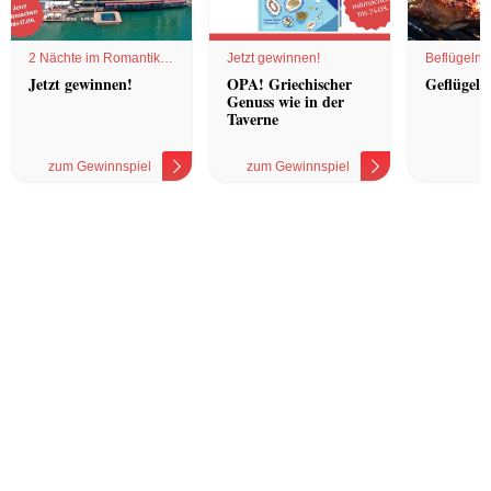
2 Nächte im Romantik
Jetzt gewinnen!
Beflügelnd
Hotel
Jetzt gewinnen!
OPA! Griechischer
Geflügel 
Genuss wie in der
Taverne
zum Gewinnspiel
zum Gewinnspiel
z