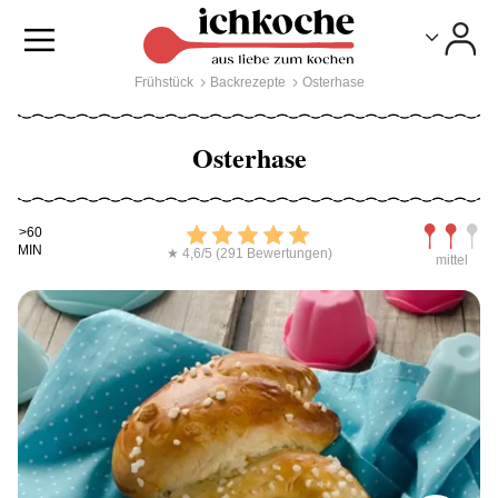
Toggle
Toggle
Frühstück
Backrezepte
Osterhase
Osterhase
Kochdauer
Bewerten
Schwierig
>60
MIN
★ 4,6/5 (291 Bewertungen)
mittel