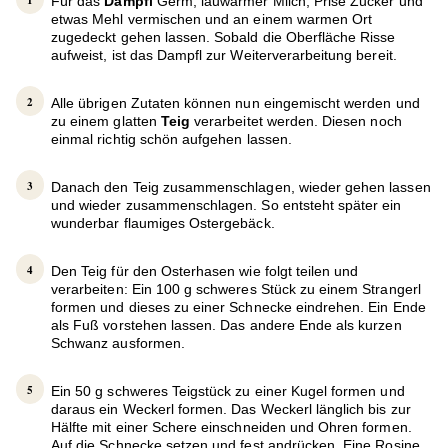
Für das
Dampfl
Germ, lauwarmer Milch, Prise Zucker und
etwas Mehl vermischen und an einem warmen Ort
zugedeckt gehen lassen. Sobald die Oberfläche Risse
aufweist, ist das Dampfl zur Weiterverarbeitung bereit.
Alle übrigen Zutaten können nun eingemischt werden und
zu einem glatten
Teig
verarbeitet werden. Diesen noch
einmal richtig schön aufgehen lassen.
Danach den Teig zusammenschlagen, wieder gehen lassen
und wieder zusammenschlagen. So entsteht später ein
wunderbar flaumiges Ostergebäck.
Den Teig für den Osterhasen wie folgt teilen und
verarbeiten: Ein 100 g schweres Stück zu einem Strangerl
formen und dieses zu einer Schnecke eindrehen. Ein Ende
als Fuß vorstehen lassen. Das andere Ende als kurzen
Schwanz ausformen.
Ein 50 g schweres Teigstück zu einer Kugel formen und
daraus ein Weckerl formen. Das Weckerl länglich bis zur
Hälfte mit einer Schere einschneiden und Ohren formen.
Auf die Schnecke setzen und fest andrücken. Eine Rosine