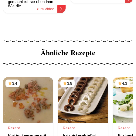
gemacht ist sie obendrein.
Wie die...
zum Video
Ähnliche Rezepte
3,4
3,8
4,3
Rezept
Rezept
Rezept
Pastinakensuppe mit
Kürbiskernkipferl
Bärlauch