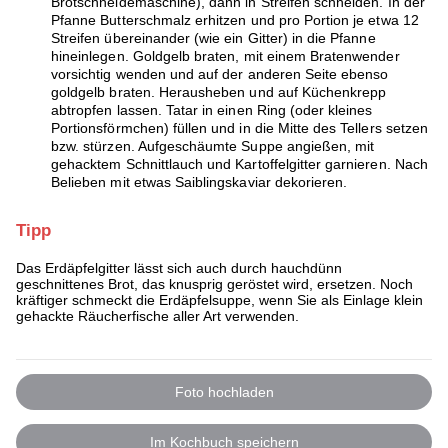
Brotschneidemaschine), dann in Streifen schneiden. In der
Pfanne Butterschmalz erhitzen und pro Portion je etwa 12
Streifen übereinander (wie ein Gitter) in die Pfanne
hineinlegen. Goldgelb braten, mit einem Bratenwender
vorsichtig wenden und auf der anderen Seite ebenso
goldgelb braten. Herausheben und auf Küchenkrepp
abtropfen lassen. Tatar in einen Ring (oder kleines
Portionsförmchen) füllen und in die Mitte des Tellers setzen
bzw. stürzen. Aufgeschäumte Suppe angießen, mit
gehacktem Schnittlauch und Kartoffelgitter garnieren. Nach
Belieben mit etwas Saiblingskaviar dekorieren.
Tipp
Das Erdäpfelgitter lässt sich auch durch hauchdünn
geschnittenes Brot, das knusprig geröstet wird, ersetzen. Noch
kräftiger schmeckt die Erdäpfelsuppe, wenn Sie als Einlage klein
gehackte Räucherfische aller Art verwenden.
Foto hochladen
Im Kochbuch speichern