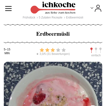
Toggle
Toggle
Frühstück
5 Zutaten Rezepte
Erdbeermüsli
Erdbeermüsli
Kochdauer
Bewerten
Schwierig
5–15
MIN
★ 3,0/5 (31 Bewertungen)
einfach