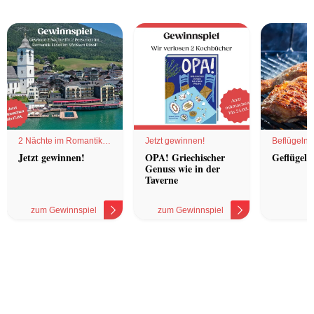
2 Nächte im Romantik
Jetzt gewinnen!
Beflügelnd
Hotel
Jetzt gewinnen!
OPA! Griechischer
Geflügel 
Genuss wie in der
Taverne
zum Gewinnspiel
zum Gewinnspiel
z