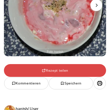
Next
Foto: hantsh
Rezept teilen
Kommentieren
Speichern
hantsh/ User