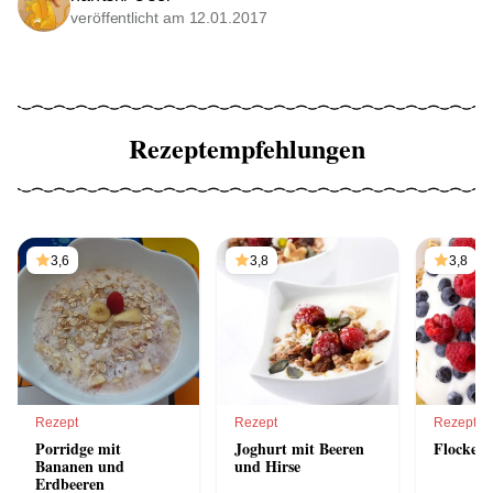
veröffentlicht am 12.01.2017
Rezeptempfehlungen
3,6
3,8
3,8
Rezept
Rezept
Rezept
Porridge mit
Joghurt mit Beeren
Flockenm
Bananen und
und Hirse
Erdbeeren