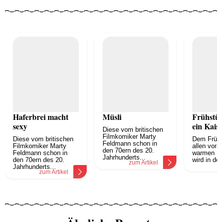
Haferbrei macht
Müsli
Frühstü
sexy
ein Kais
Diese vom britischen
Filmkomiker Marty
Diese vom britischen
Dem Frühs
Feldmann schon in
Filmkomiker Marty
allen vor
den 70ern des 20.
Feldmann schon in
warmen Fr
Jahrhunderts...
den 70ern des 20.
wird in der.
zum Artikel
z
Jahrhunderts...
zum Artikel