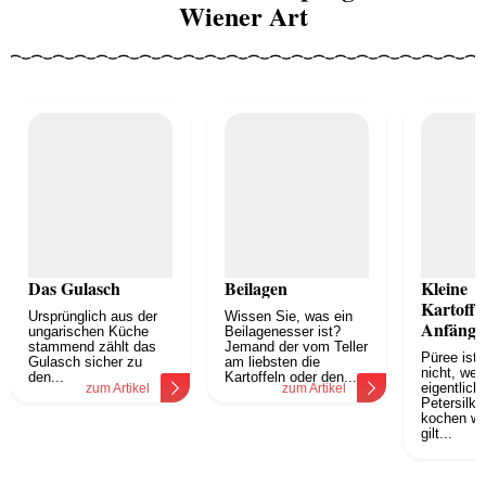
Wiener Art
Das Gulasch
Beilagen
Kleine
Kartoffe
Ursprünglich aus der
Wissen Sie, was ein
Anfänge
ungarischen Küche
Beilagenesser ist?
stammend zählt das
Jemand der vom Teller
Püree ist 
Gulasch sicher zu
am liebsten die
nicht, wen
den...
Kartoffeln oder den...
eigentlich
zum Artikel
zum Artikel
Petersilkar
kochen wol
gilt...
z