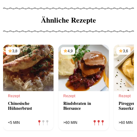
Ähnliche Rezepte
3,8
4,9
3,6
Rezept
Rezept
Rezept
Chinesische
Rindsbraten in
Piroggen 
Hühnerbrust
Biersauce
Sauerkrau
<5 MIN
>60 MIN
>60 MIN