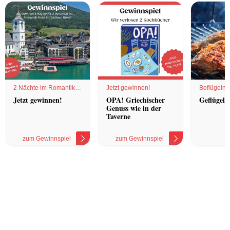
2 Nächte im Romantik
Jetzt gewinnen!
Beflügelnd
Hotel
Jetzt gewinnen!
OPA! Griechischer
Geflügel 
Genuss wie in der
Taverne
zum Gewinnspiel
zum Gewinnspiel
z