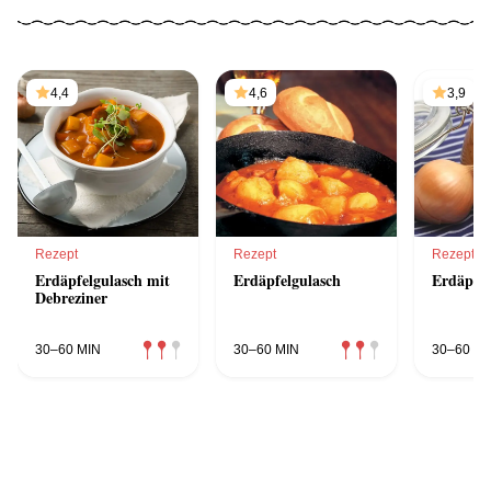
4,4
4,6
3,9
Rezept
Rezept
Rezept
Erdäpfelgulasch mit
Erdäpfelgulasch
Erdäpfel
Debreziner
30–60 MIN
30–60 MIN
30–60 MI