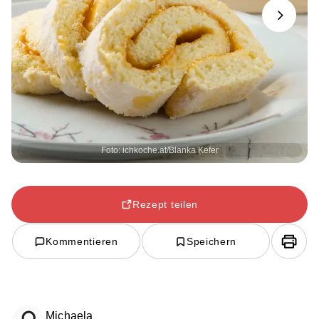
Next
Foto: ichkoche.at/Blanka Kefer
Rezept teilen
Kommentieren
Speichern
Michaela