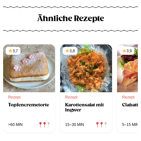
Ähnliche Rezepte
3,7
3,8
3,9
Rezept
Rezept
Rezept
Topfencremetorte
Karottensalat mit
Ciabatta
Ingwer
>60 MIN
15–30 MIN
5–15 MIN