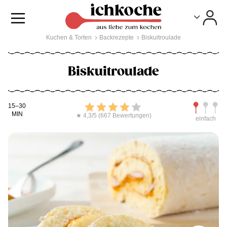
Toggle
Toggle
Kuchen & Torten
Backrezepte
Biskuitroulade
Biskuitroulade
Kochdauer
Bewerten
Schwierig
15–30
MIN
★ 4,3/5 (667 Bewertungen)
einfach