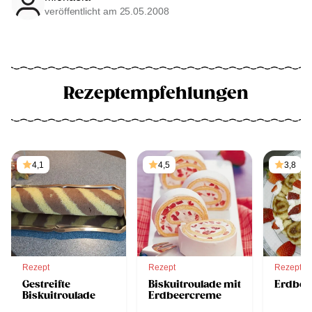
veröffentlicht am 25.05.2008
Rezeptempfehlungen
4,1
4,5
3,8
Rezept
Rezept
Rezept
Gestreifte
Biskuitroulade mit
Erdbe
Biskuitroulade
Erdbeercreme