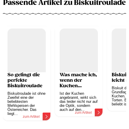
Passende Artikel zu Biskuitroulade
So gelingt die
Was mache ich,
Biskuit
perfekte
wenn der
leicht
Biskuitroulade
Kuchen
Biskuit di
angebrannt ist?
Grundlage 
Biskuitroulade ist ohne
Ist der Kuchen
Kuchen, S
Zweifel eine der
angebrannt, wirkt sich
Torten. B
beliebtesten
das leider nicht nur auf
beliebt ist.
Mehlspeisen der
die Optik, sondern
z
Österreicher. Das
auch auf den...
zum Artikel
liegt...
zum Artikel