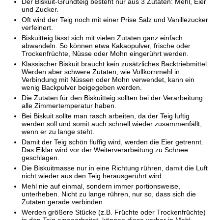
Der Biskuit-Grundteig besteht nur aus 3 Zutaten: Mehl, Eier
und Zucker.
Oft wird der Teig noch mit einer Prise Salz und Vanillezucker
verfeinert.
Biskuitteig lässt sich mit vielen Zutaten ganz einfach
abwandeln. So können etwa Kakaopulver, frische oder
Trockenfrüchte, Nüsse oder Mohn eingerührt werden.
Klassischer Biskuit braucht kein zusätzliches Backtriebmittel.
Werden aber schwere Zutaten, wie Vollkornmehl in
Verbindung mit Nüssen oder Mohn verwendet, kann ein
wenig Backpulver beigegeben werden.
Die Zutaten für den Biskuitteig sollten bei der Verarbeitung
alle Zimmertemperatur haben.
Bei Biskuit sollte man rasch arbeiten, da der Teig luftig
werden soll und somit auch schnell wieder zusammenfällt,
wenn er zu lange steht.
Damit der Teig schön fluffig wird, werden die Eier getrennt.
Das Eiklar wird vor der Weiterverarbeitung zu Schnee
geschlagen.
Die Biskuitmasse nur in eine Richtung rühren, damit die Luft
nicht wieder aus den Teig herausgerührt wird.
Mehl nie auf einmal, sondern immer portionsweise,
unterheben. Nicht zu lange rühren, nur so, dass sich die
Zutaten gerade verbinden.
Werden größere Stücke (z.B. Früchte oder Trockenfrüchte)