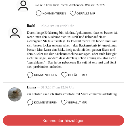
So wie links bzw. rechts drehenden Wasser! ??????
KOMMENTIEREN
GEFÄLLT MIR
Bachl
— 15.8.2019 um 16:55 Uhr
Durch lange Erfahrung bin ich draufgekommen, dass es besser ist,
wenn man den Eischnee nicht zu steif und lieber auf einer
niedrigeren Stufe aufschlägt. Es kommt mehr Luft hinein und lässt
sich besser locker untermischen - das Backergebnis ist um einiges
besser. Man kann den Biskuitteig auch mit den ganzen Eiern und
dem Zucker mit der Küchenmaschine schlagen, aber auch hier gilt
nicht zu lange, sondern dass der Teig schön cremig ist- also nicht
"zerschlagen". Das fertig gebackene Biskuit ist sehr gut und lässt
sich problemlos aufrollen.
KOMMENTIEREN
GEFÄLLT MIR
Huma
— 31.3.2017 um 12:08 Uhr
am liebsten esse ich Biskuitroulade mit Marillenmarmeladefüllung.
KOMMENTIEREN
GEFÄLLT MIR
Kommentar hinzufügen