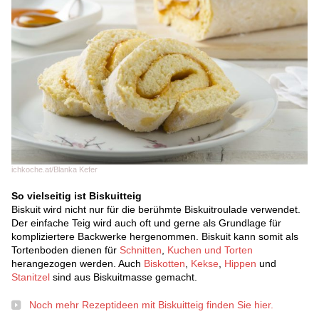
ichkoche.at/Blanka Kefer
So vielseitig ist Biskuitteig
Biskuit wird nicht nur für die berühmte Biskuitroulade verwendet.
Der einfache Teig wird auch oft und gerne als Grundlage für
kompliziertere Backwerke hergenommen. Biskuit kann somit als
Tortenboden dienen für
Schnitten
,
Kuchen und Torten
herangezogen werden. Auch
Biskotten
,
Kekse
,
Hippen
und
Stanitzel
sind aus Biskuitmasse gemacht.
Noch mehr Rezeptideen mit Biskuitteig finden Sie hier.