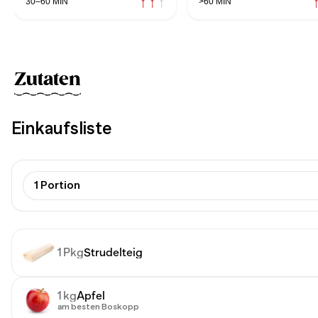
30–60 MIN
>60 MIN
Zutaten