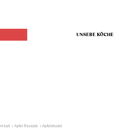
UNSERE KÖCHE
t kalt
Apfel Rezepte
Apfelstrudel