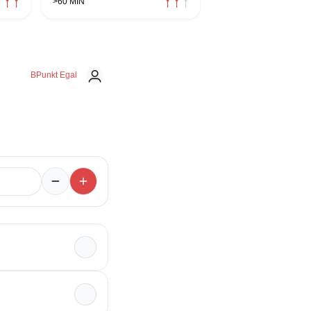
>60 MIN
BPunkt Egal