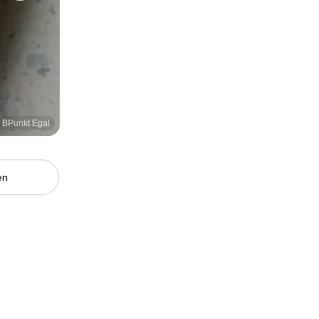
: BPunkt Egal
en