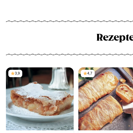
Rezept
3,9
4,7