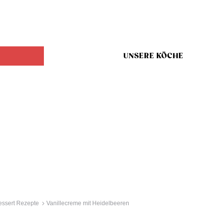
UNSERE KÖCHE
ssert Rezepte
Vanillecreme mit Heidelbeeren