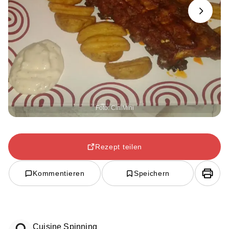
Next
Foto: CiniMini
Rezept teilen
Kommentieren
Speichern
Cuisine Spinning