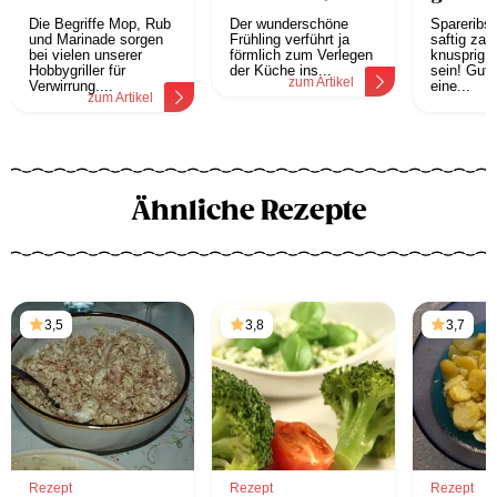
Glühen bringen
Die Begriffe Mop, Rub
Der wunderschöne
Spareribs 
und Marinade sorgen
Frühling verführt ja
saftig zar
bei vielen unserer
förmlich zum Verlegen
knusprig. 
Hobbygriller für
der Küche ins...
sein! Gute
zum Artikel
Verwirrung....
eine...
zum Artikel
z
Ähnliche Rezepte
3,5
3,8
3,7
Rezept
Rezept
Rezept