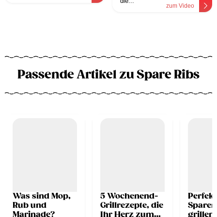
die...
zum Video
Passende Artikel zu Spare Ribs
Was sind Mop,
5 Wochenend-
Perfekt
Rub und
Grillrezepte, die
Sparer
Marinade?
Ihr Herz zum
grillen