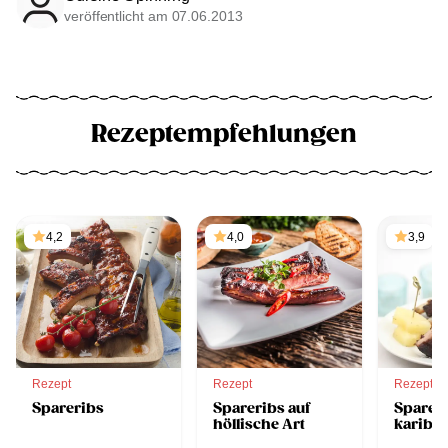
veröffentlicht am 07.06.2013
Rezeptempfehlungen
4,2
4,0
3,9
Rezept
Rezept
Rezept
Spareribs
Spareribs auf
Spareri
höllische Art
karibis