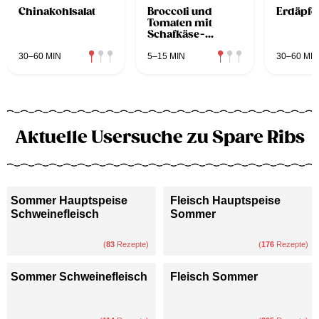
Chinakohlsalat
Broccoli und
Erdäpfel
Tomaten mit
Schafkäse-
Basilikum-Creme
aus dem
30–60 MIN
5–15 MIN
30–60 MIN
Dampfgarer
Aktuelle Usersuche zu Spare Ribs
Sommer Hauptspeise
Fleisch Hauptspeise
Schweinefleisch
Sommer
(
83
Rezepte)
(
176
Rezepte)
Sommer Schweinefleisch
Fleisch Sommer