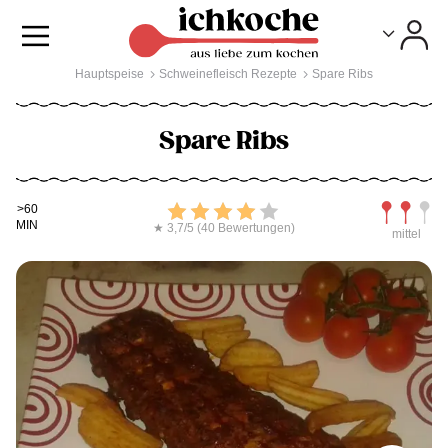
Toggle
Toggle
Hauptspeise
Schweinefleisch Rezepte
Spare Ribs
Spare Ribs
Kochdauer
Bewerten
Schwierig
>60
MIN
★ 3,7/5 (40 Bewertungen)
mittel