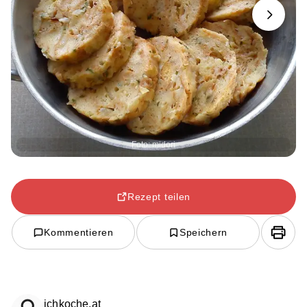
Next
Foto: midori
Rezept teilen
Kommentieren
Speichern
ichkoche.at