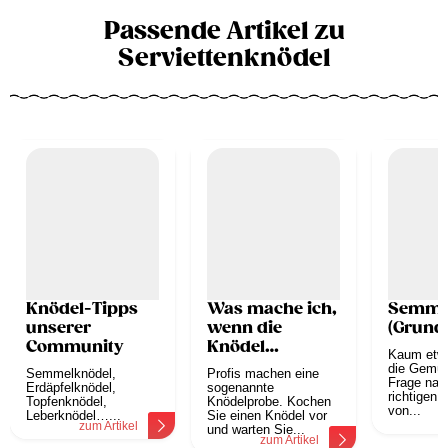
Passende Artikel zu
Serviettenknödel
Knödel-Tipps
Was mache ich,
Semme
unserer
wenn die
(Grund
Community
Knödel
Kaum etwa
zerfallen?
die Gemüte
Semmelknödel,
Profis machen eine
Frage nac
Erdäpfelknödel,
sogenannte
richtigen 
Topfenknödel,
Knödelprobe. Kochen
von...
Leberknödel…...
Sie einen Knödel vor
z
zum Artikel
und warten Sie...
zum Artikel