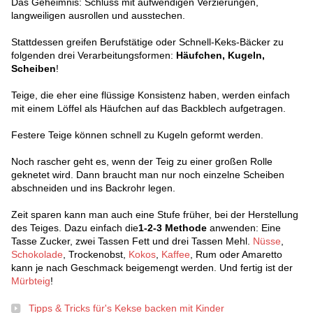
Das Geheimnis: Schluss mit aufwendigen Verzierungen,
langweiligen ausrollen und ausstechen.
Stattdessen greifen Berufstätige oder Schnell-Keks-Bäcker zu
folgenden drei Verarbeitungsformen:
Häufchen, Kugeln,
Scheiben
!
Teige, die eher eine flüssige Konsistenz haben, werden einfach
mit einem Löffel als Häufchen auf das Backblech aufgetragen.
Festere Teige können schnell zu Kugeln geformt werden.
Noch rascher geht es, wenn der Teig zu einer großen Rolle
geknetet wird. Dann braucht man nur noch einzelne Scheiben
abschneiden und ins Backrohr legen.
Zeit sparen kann man auch eine Stufe früher, bei der Herstellung
des Teiges. Dazu einfach die
1-2-3 Methode
anwenden: Eine
Tasse Zucker, zwei Tassen Fett und drei Tassen Mehl.
Nüsse
,
Schokolade
, Trockenobst,
Kokos
,
Kaffee
, Rum oder Amaretto
kann je nach Geschmack beigemengt werden. Und fertig ist der
Mürbteig
!
Tipps & Tricks für's Kekse backen mit Kinder