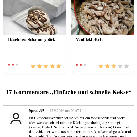
Haselnuss-Schaumgebäck
Vanillekipferln
17 Kommentare „Einfache und schnelle Kekse“
Speedy99
— 17.9.2016 um 20:07 Uhr
Im Oktober/November nehme ich mir ein Wochenende und backe
alles was danach bei mir eine Küchengrundreinigung verlangt.
(Kekse, Kipferl, Schoko- und Zuckerglasur auf Keksen) Direkt nach
dem Abkühlen wird alles sortenrein in Plastiksackerln abgepackt und
tiefgekühlt. 2-3 Tage vor Weihnachten werden die Bäckereien noch