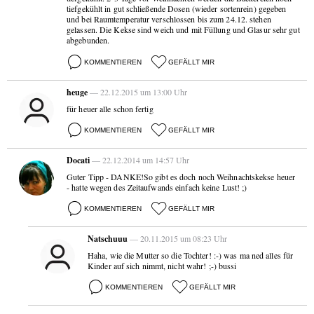
tiefgekühlt in gut schließende Dosen (wieder sortenrein) gegeben
und bei Raumtemperatur verschlossen bis zum 24.12. stehen
gelassen. Die Kekse sind weich und mit Füllung und Glasur sehr gut
abgebunden.
KOMMENTIEREN
GEFÄLLT MIR
heuge
— 22.12.2015 um 13:00 Uhr
für heuer alle schon fertig
KOMMENTIEREN
GEFÄLLT MIR
Docati
— 22.12.2014 um 14:57 Uhr
Guter Tipp - DANKE!So gibt es doch noch Weihnachtskekse heuer
- hatte wegen des Zeitaufwands einfach keine Lust! ;)
KOMMENTIEREN
GEFÄLLT MIR
Natschuuu
— 20.11.2015 um 08:23 Uhr
Haha, wie die Mutter so die Tochter! :-) was ma ned alles für
Kinder auf sich nimmt, nicht wahr! ;-) bussi
KOMMENTIEREN
GEFÄLLT MIR