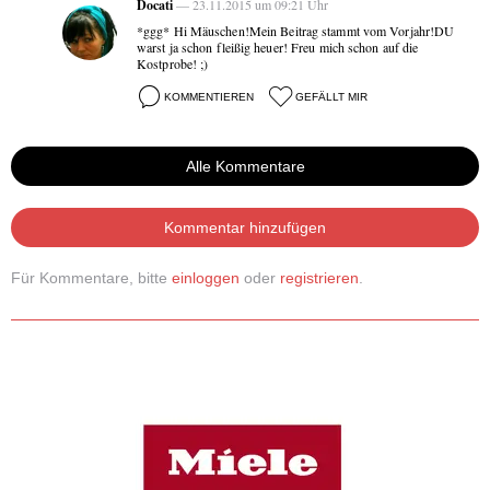
Docati
— 23.11.2015 um 09:21 Uhr
*ggg* Hi Mäuschen!Mein Beitrag stammt vom Vorjahr!DU
warst ja schon fleißig heuer! Freu mich schon auf die
Kostprobe! ;)
KOMMENTIEREN
GEFÄLLT MIR
Alle Kommentare
Kommentar hinzufügen
Für Kommentare, bitte
einloggen
oder
registrieren
.