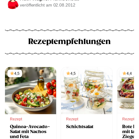
veröffentlicht am 02.08.2012
Rezeptempfehlungen
4,5
4,5
4,4
Rezept
Rezept
Rezept
Quinoa-Avocado-
Schichtsalat
Rote Rü
Salat mit Nachos
mit la
und Feta
Ziegen