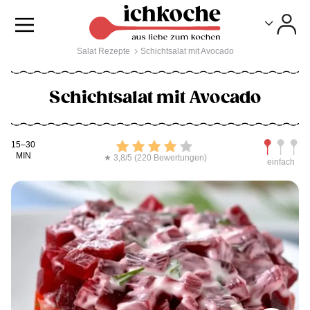
Toggle
Toggle
Salat Rezepte
Schichtsalat mit Avocado
Schichtsalat mit Avocado
Kochdauer
Bewerten
Schwierig
15–30
MIN
★ 3,8/5 (220 Bewertungen)
einfach