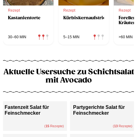
Rezept
Rezept
Rezept
Kastanientorte
Kürbiskernaufstrich
Forellen
Kräuter
30–60 MIN
5–15 MIN
>60 MIN
Aktuelle Usersuche zu Schichtsalat
mit Avocado
Fastenzeit Salat für
Partygerichte Salat für
Feinschmecker
Feinschmecker
(
15
Rezepte)
(
13
Rezepte)