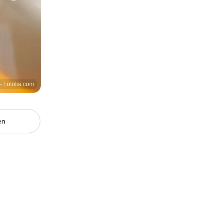
- Fotolia.com
en