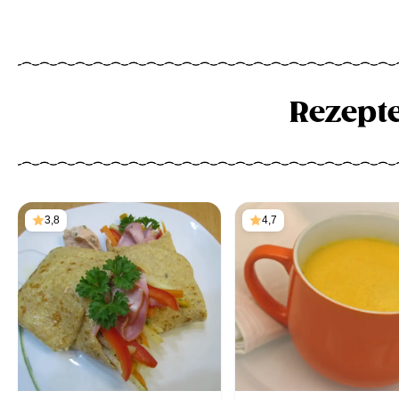
Rezept
3,8
4,7