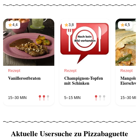
4,4
3,8
4,5
Rezept
Rezept
Rezept
Vanillerostbraten
Champignon-Topfen
Mangolds
mit Schinken
Eierschw
15–30 MIN
5–15 MIN
15–30 MIN
Aktuelle Usersuche zu Pizzabaguette