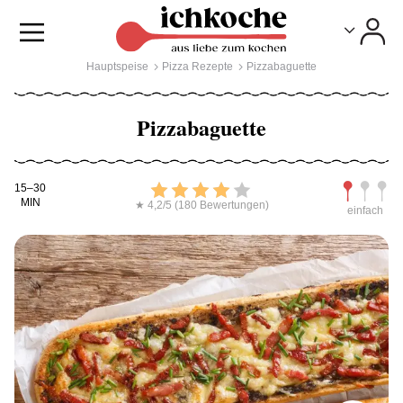
Toggle
Toggle
Hauptspeise
Pizza Rezepte
Pizzabaguette
Pizzabaguette
Kochdauer
Bewerten
Schwierig
15–30
MIN
★ 4,2/5 (180 Bewertungen)
einfach