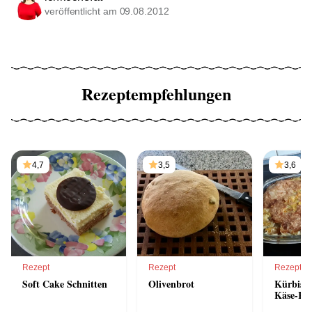
veröffentlicht am 09.08.2012
Rezeptempfehlungen
4,7
3,5
3,6
Rezept
Rezept
Rezept
Soft Cake Schnitten
Olivenbrot
Kürbisgr
Käse-Ra