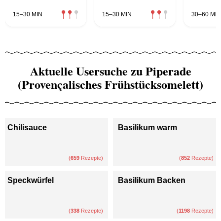
15–30 MIN
15–30 MIN
30–60 MIN
Aktuelle Usersuche zu Piperade
(Provençalisches Frühstücksomelett)
Chilisauce
Basilikum warm
(
659
Rezepte)
(
852
Rezepte)
Speckwürfel
Basilikum Backen
(
338
Rezepte)
(
1198
Rezepte)