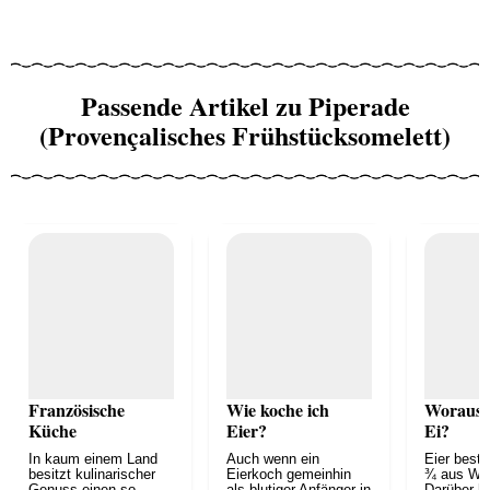
Passende Artikel zu Piperade
(Provençalisches Frühstücksomelett)
Französische
Wie koche ich
Woraus b
Küche
Eier?
Ei?
In kaum einem Land
Auch wenn ein
Eier beste
besitzt kulinarischer
Eierkoch gemeinhin
¾ aus Wa
Genuss einen so
als blutiger Anfänger in
Darüber h