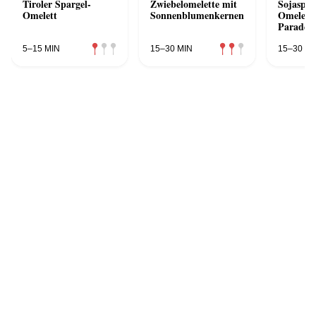
Tiroler Spargel-
Zwiebelomelette mit
Sojaspro
Omelett
Sonnenblumenkernen
Omelette
Paradeis
5–15 MIN
15–30 MIN
15–30 MI