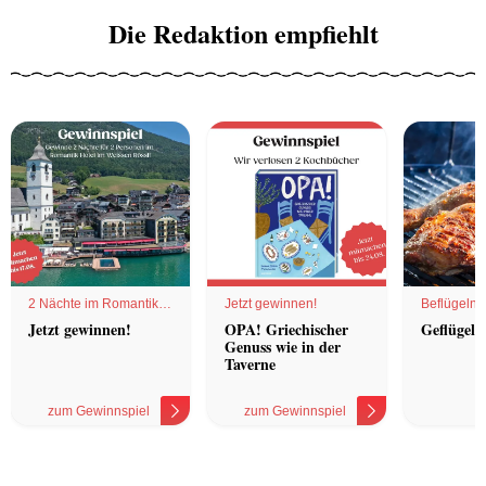
Die Redaktion empfiehlt
2 Nächte im Romantik
Jetzt gewinnen!
Beflügelnd
Hotel
Jetzt gewinnen!
OPA! Griechischer
Geflügel 
Genuss wie in der
Taverne
zum Gewinnspiel
zum Gewinnspiel
z