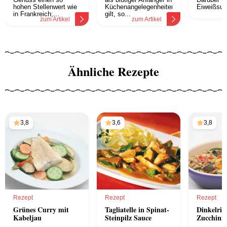
hohen Stellenwert wie
Küchenangelegenheiten
Eiweißsub
z
in Frankreich;...
gilt, so...
zum Artikel
zum Artikel
Ähnliche Rezepte
3,8
3,6
3,8
Rezept
Rezept
Rezept
Grünes Curry mit
Tagliatelle in Spinat-
Dinkelris
Kabeljau
Steinpilz Sauce
Zucchini