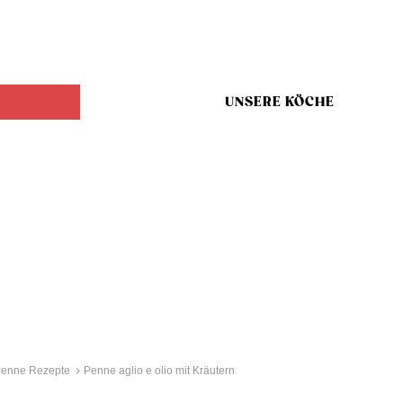
UNSERE KÖCHE
enne Rezepte
Penne aglio e olio mit Kräutern