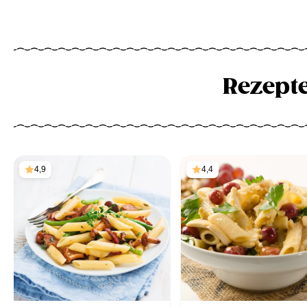
Rezept
4,9
4,4