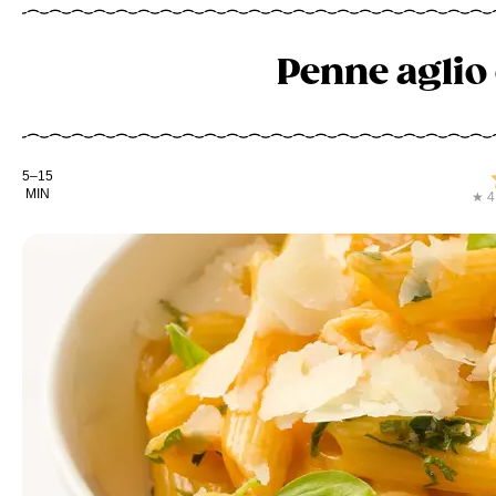
Penne aglio 
Kochdauer
5–15
MIN
★ 4