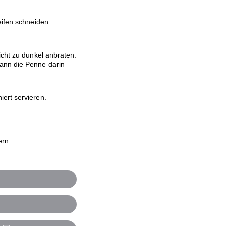
eifen schneiden.
icht zu dunkel anbraten.
ann die Penne darin
ert servieren.
ern.