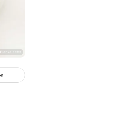
/Blanka Kefer
en