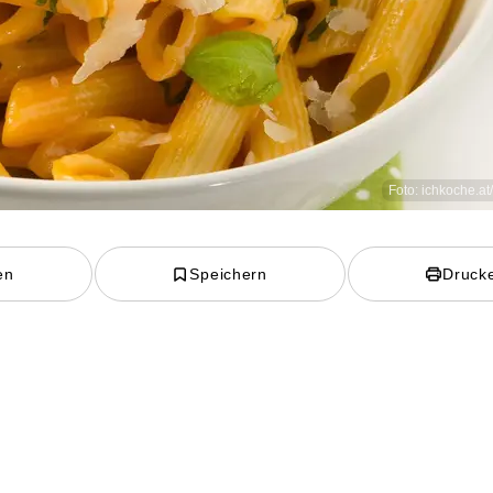
Foto: ichkoche.at
en
Speichern
Druck