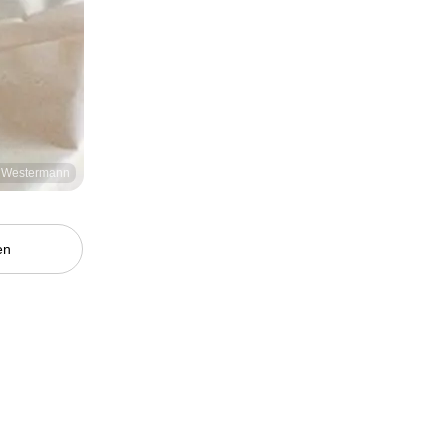
l Westermann
en