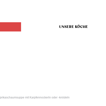
UNSERE KÖCHE
prikaschaumsuppe mit Karpfennockerln oder -knödeln