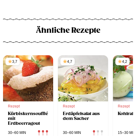
Ähnliche Rezepte
3,7
4,7
4,2
Rezept
Rezept
Rezept
Kürbiskernsoufflé
Erdäpfelsalat aus
Kohlrab
mit
dem Sacher
Erdbeerragout
30–60 MIN
30–60 MIN
15–30 MIN