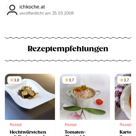
ichkoche.at
veröffentlicht am 25.03.2008
Rezeptempfehlungen
3,8
3,7
3,7
Rezept
Rezept
Rezept
Hechtwürstchen
Tomaten-
Kartoff