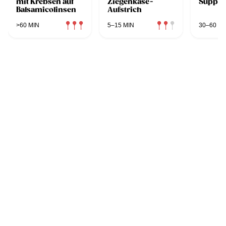
mit Krebsen auf
Ziegenkäse-
Suppe
Balsamicolinsen
Aufstrich
>60 MIN
5–15 MIN
30–60 MI