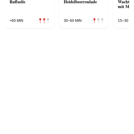
Raffaelis
Heidelbeerroulade
Wachtel
mit Mu E
>60 MIN
30–60 MIN
15–30 MI