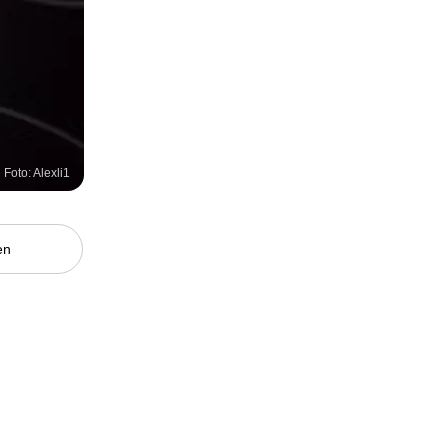
Foto: Alexli1
en