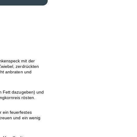
nkenspeck mit der
Zwiebel, zerdrückten
cht anbraten und
ch Fett dazugeben) und
gkornreis rösten.
 ein feuerfestes
streuen und ein wenig