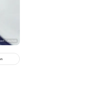
bert Tutschek
en