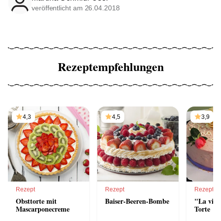
veröffentlicht am 26.04.2018
Rezeptempfehlungen
4,3
4,5
3,9
Rezept
Rezept
Rezept
Obsttorte mit
Baiser-Beeren-Bombe
"La vie 
Mascarponecreme
Torte