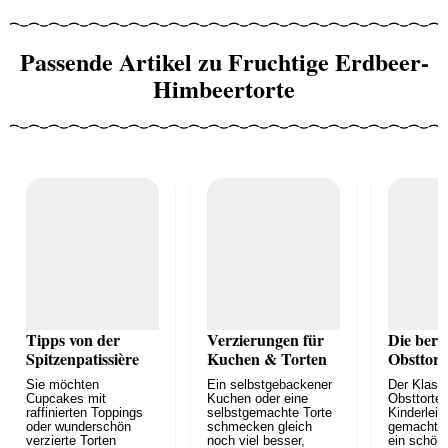
Passende Artikel zu Fruchtige Erdbeer-
Himbeertorte
Tipps von der
Verzierungen für
Die ber
Spitzenpatissière
Kuchen & Torten
Obsttort
Sie möchten
Ein selbstgebackener
Der Klassi
Cupcakes mit
Kuchen oder eine
Obsttorte!
raffinierten Toppings
selbstgemachte Torte
Kinderleic
oder wunderschön
schmecken gleich
gemacht u
verzierte Torten
noch viel besser,
ein schöne