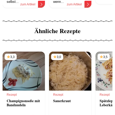
z
selbst...
wenn...
zum Artikel
zum Artikel
Ähnliche Rezepte
3,3
3,0
3,5
Rezept
Rezept
Rezept
Champignonsoße mit
Sauerkraut
Spätzlepf
Bandnudeln
Leberkäs