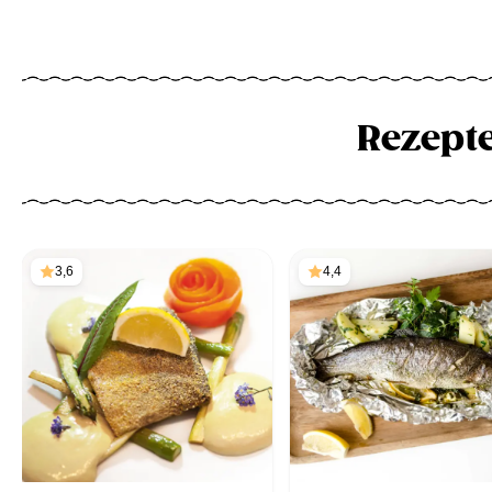
Rezept
3,6
4,4