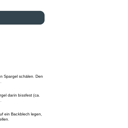
n Spargel schälen. Den
.
el darin bissfest (ca.
.
uf ein Backblech legen,
llen.