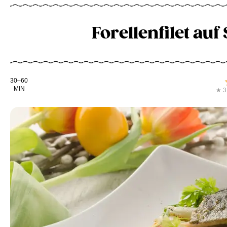
Forellenfilet au
Kochdauer
30–60
MIN
★ 3