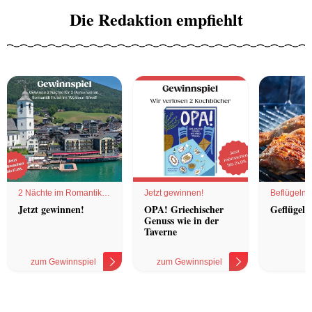
Die Redaktion empfiehlt
2 Nächte im Romantik
Jetzt gewinnen!
Beflügelnd
Hotel
Jetzt gewinnen!
OPA! Griechischer
Geflügel 
Genuss wie in der
Taverne
zum Gewinnspiel
zum Gewinnspiel
z