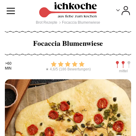
Toggle
Toggle
Brot Rezepte
Focaccia Blumenwiese
Focaccia Blumenwiese
Kochdauer
Bewerten
Schwierig
>60
MIN
★ 4,6/5 (186 Bewertungen)
mittel