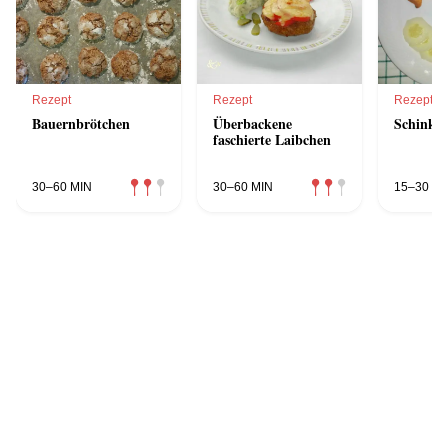
Rezept
Rezept
Rezept
Bauernbrötchen
Überbackene
Schinken
faschierte Laibchen
30–60 MIN
30–60 MIN
15–30 MI