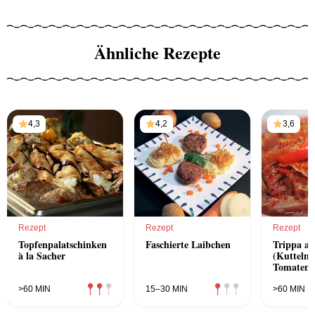
Ähnliche Rezepte
4,3
4,2
3,6
Rezept
Rezept
Rezept
Topfenpalatschinken
Faschierte Laibchen
Trippa all
à la Sacher
(Kutteln 
Tomatens
>60 MIN
15–30 MIN
>60 MIN