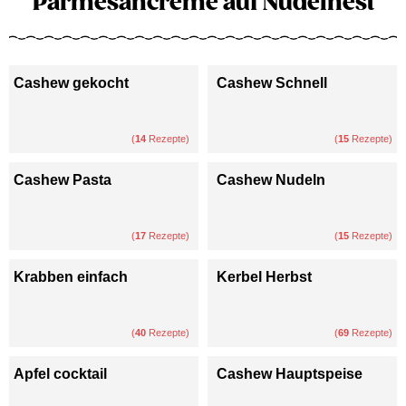
Parmesancreme auf Nudelnest
Cashew gekocht
Cashew Schnell
(
14
Rezepte)
(
15
Rezepte)
Cashew Pasta
Cashew Nudeln
(
17
Rezepte)
(
15
Rezepte)
Krabben einfach
Kerbel Herbst
(
40
Rezepte)
(
69
Rezepte)
Apfel cocktail
Cashew Hauptspeise