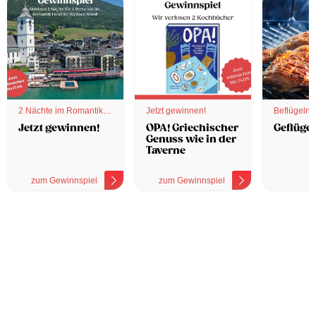
2 Nächte im Romantik
Jetzt gewinnen!
Beflügelnd
Hotel
Jetzt gewinnen!
OPA! Griechischer
Geflügel
Genuss wie in der
Taverne
zum Gewinnspiel
zum Gewinnspiel
z