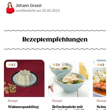
Johann Grassl
veröffentlicht am 23.05.2013
Rezeptempfehlungen
4,2
3,6
4,6
Rezept
Rezept
Rezept
Walnusspudding
Bröselnudeln mit
Schwein