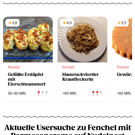
3,8
4,0
3,5
Rezept
Rezept
Rezept
Gefüllte Erdäpfel
Hausruckviertler
Gewürzt
mit
Krautfleckerln
Eierschwammerl
30–60 MIN
>60 MIN
>60 MIN
Aktuelle Usersuche zu Fenchel mit