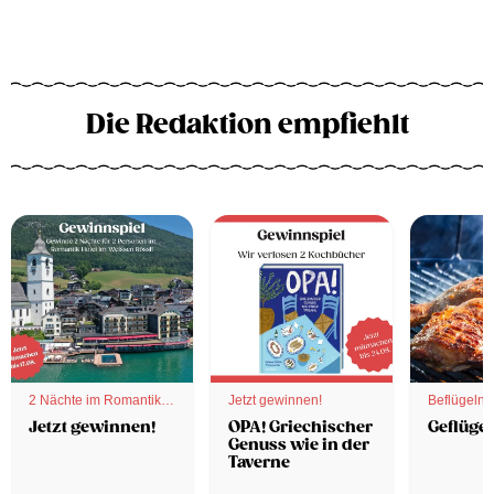
Die Redaktion empfiehlt
2 Nächte im Romantik
Jetzt gewinnen!
Beflügelnd
Hotel
Jetzt gewinnen!
OPA! Griechischer
Geflügel
Genuss wie in der
Taverne