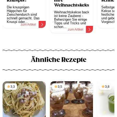
Knuspis?
Ihre
schnell
Weihnachtskekse
Die knusprigen
Selbstgeb
Häppchen für
Kekse sor
Weihnachtskekse backen
Zwischendurch sind
festliche
ist keine Zauberei -
schnell gemacht. Das
und geben
Beherzigen Sie einige
Knuspi oder...
Vorgeschm
Tipps und Tricks und
zum Artikel
z
schon...
zum Artikel
Ähnliche Rezepte
3,3
3,5
3,8