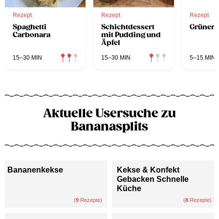
Rezept
Rezept
Rezept
Spaghetti
Schichtdessert
Grüner 
Carbonara
mit Pudding und
Äpfel
15–30 MIN
15–30 MIN
5–15 MIN
Aktuelle Usersuche zu
Bananasplits
Bananenkekse
Kekse & Konfekt
Gebacken Schnelle
Küche
(
9
Rezepte)
(
8
Rezepte)