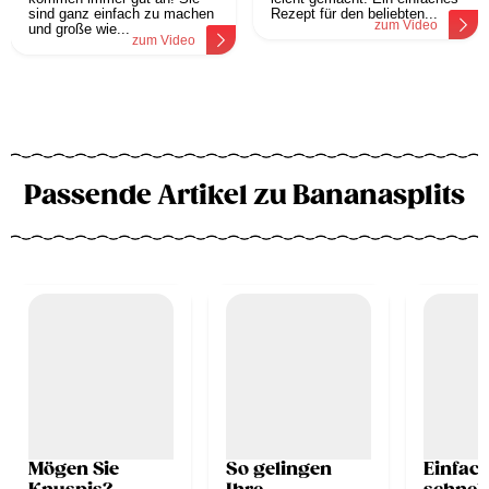
sind ganz einfach zu machen
Rezept für den beliebten...
zum Video
und große wie...
zum Video
Passende Artikel zu Bananasplits
Mögen Sie
So gelingen
Einfac